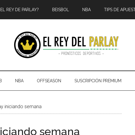
 EL REY DE PARLAY?
BEISBOL
NBA
TIPS DE APUES
B
NBA
OFFSEASON
SUSCRIPCIÓN PREMIUM
ay iniciando semana
iniciando semana