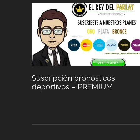
Suscripción pronósticos
deportivos – PREMIUM