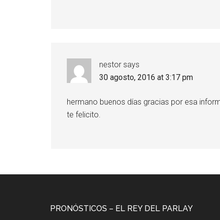
nestor
says
30 agosto, 2016 at 3:17 pm
hermano buenos días gracias por esa inform
te felicito.
PRONÓSTICOS – EL REY DEL PARLAY