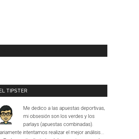
¿NOS SIGUES EN FACEBOOK?
EL TIPSTER
Me dedico a las apuestas deportivas,
mi obsesión son los verdes y los
parlays (apuestas combinadas).
ariamente intentamos realizar el mejor análisis...