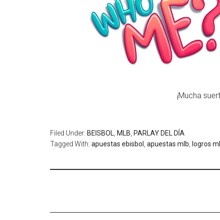
¡Mucha suert
Filed Under:
BEISBOL
,
MLB
,
PARLAY DEL DÍA
Tagged With:
apuestas ebisbol
,
apuestas mlb
,
logros m