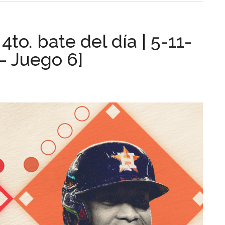
4to. bate del día | 5-11-
– Juego 6]