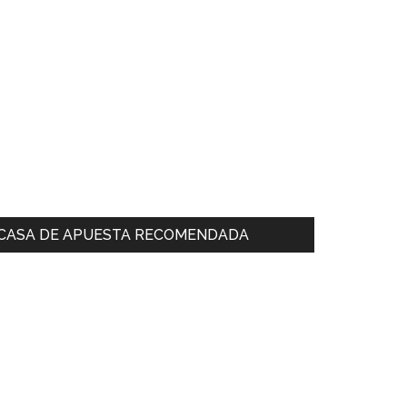
CASA DE APUESTA RECOMENDADA