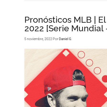
Pronósticos MLB | El 
2022 [Serie Mundial 
5 noviembre, 2022
Por
Daniel G.