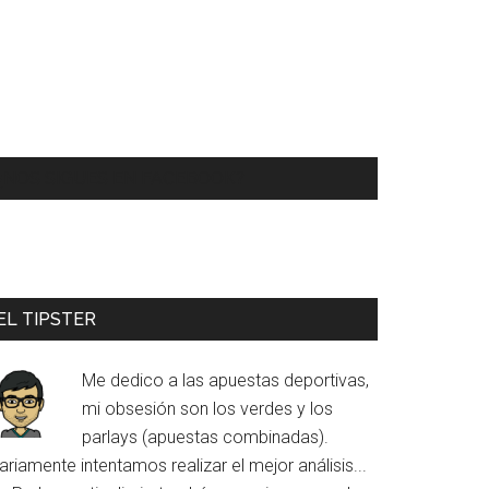
¿NOS SIGUES EN FACEBOOK?
EL TIPSTER
Me dedico a las apuestas deportivas,
mi obsesión son los verdes y los
parlays (apuestas combinadas).
ariamente intentamos realizar el mejor análisis...