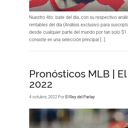
Nuestro 4to. bate del día, con su respectivo aná
rentables del día (Análisis exclusivo para suscrip
desde cualquier parte del mundo por tan solo $1
consiste en una selección principal […]
Pronósticos MLB | El 
2022
4 octubre, 2022
Por
El Rey del Parlay