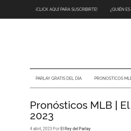
¡CLICK AQUÍ PARA SUSCRIBIRTE!
¿QUIÉN ES
PARLAY GRATIS DEL DÍA
PRONOSTICOS ML
Pronósticos MLB | El 
2023
4 abril, 2023
Por
El Rey del Parlay