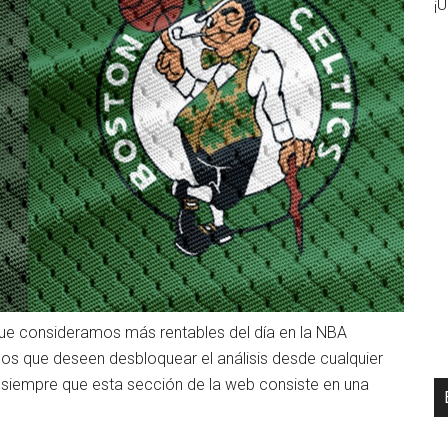
¡U
 que consideramos más rentables del día en la NBA
llos que deseen desbloquear el análisis desde cualquier
 siempre que esta sección de la web consiste en una