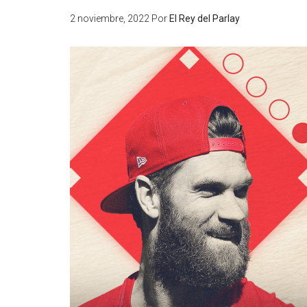
2 noviembre, 2022
Por
El Rey del Parlay