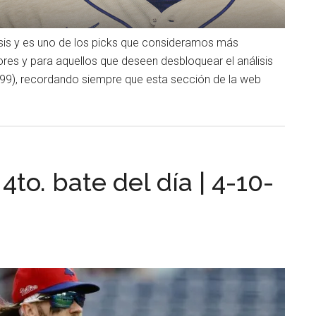
lisis y es uno de los picks que consideramos más
tores y para aquellos que deseen desbloquear el análisis
.99), recordando siempre que esta sección de la web
4to. bate del día | 4-10-