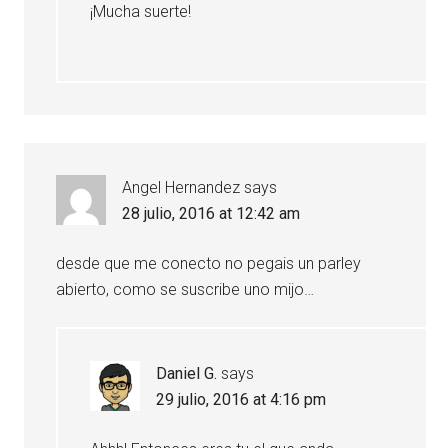
¡Mucha suerte!
Angel Hernandez
says
28 julio, 2016 at 12:42 am
desde que me conecto no pegais un parley
abierto, como se suscribe uno mijo…
Daniel G.
says
29 julio, 2016 at 4:16 pm