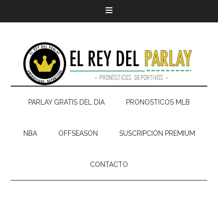
PARLAY GRATIS DEL DÍA
PRONOSTICOS MLB
NBA
OFFSEASON
SUSCRIPCIÓN PREMIUM
CONTACTO