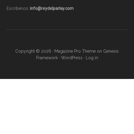
Escríbenos:
info@reydelparlay.com
Copyright © 2026 ·
Magazine Pro Theme
on
Genesis
Framework
·
WordPress
·
Log in