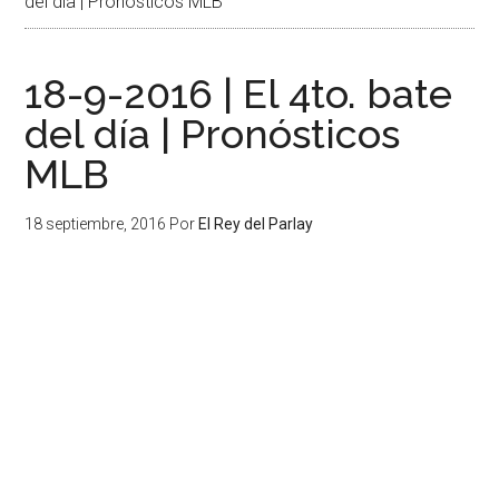
del día | Pronósticos MLB
18-9-2016 | El 4to. bate
del día | Pronósticos
MLB
18 septiembre, 2016
Por
El Rey del Parlay