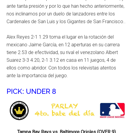
ante tanta presión y por lo que han hecho anteriormente,
nos inclinamos por un duelo de lanzadores entre los
Cardenales de San Luis y los Gigantes de San Francisco..
Alex Reyes 2-1 1.29 toma el lugar en la rotación del
mexicano Jaime García, en 12 aperturas en su carrera
tiene 2.53 de efectividad, su rival el venezolano Albert
Suarez 3-3 4.20, 2-1 3.12 en casa en 11 juegos, 4 de
ellos como abridor. Con todos los relevistas atentos
ante la importancia del juego.
PICK: UNDER 8
Tampa Bay Rays vs. Baltimore Orioles (OVER 9)