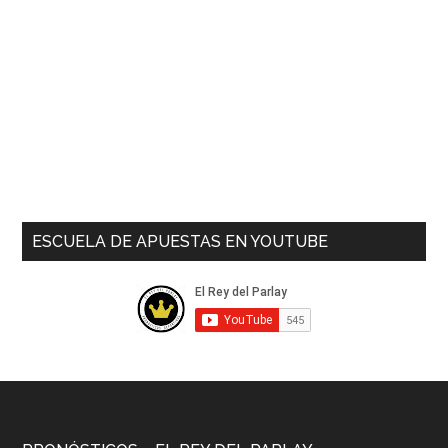
ESCUELA DE APUESTAS EN YOUTUBE