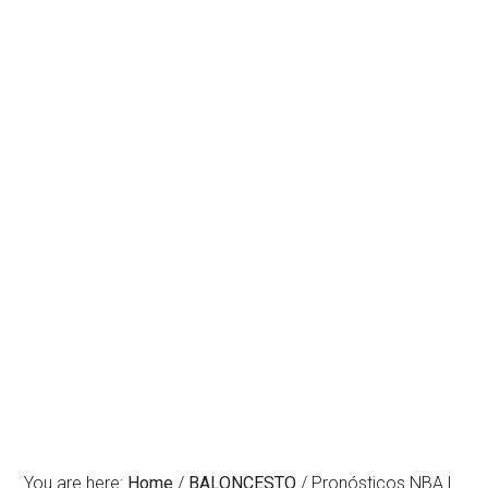
You are here:
Home
/
BALONCESTO
/
Pronósticos NBA |