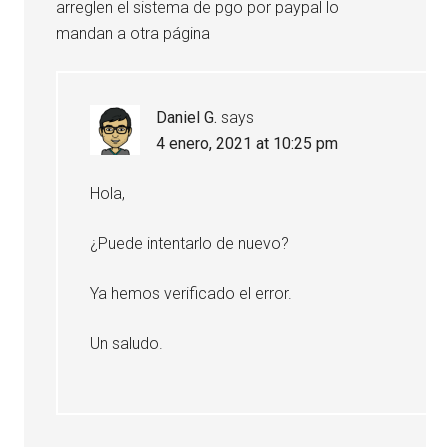
arreglen el sistema de pgo por paypal lo
mandan a otra página
Daniel G.
says
4 enero, 2021 at 10:25 pm
Hola,
¿Puede intentarlo de nuevo?
Ya hemos verificado el error.
Un saludo.