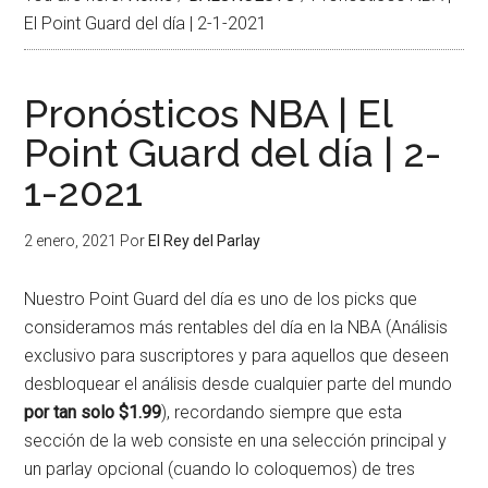
El Point Guard del día | 2-1-2021
Pronósticos NBA | El
Point Guard del día | 2-
1-2021
2 enero, 2021
Por
El Rey del Parlay
Nuestro Point Guard del día es uno de los picks que
consideramos más rentables del día en la NBA (Análisis
exclusivo para suscriptores y para aquellos que deseen
desbloquear el análisis desde cualquier parte del mundo
por tan solo $1.99
), recordando siempre que esta
sección de la web consiste en una selección principal y
un parlay opcional (cuando lo coloquemos) de tres