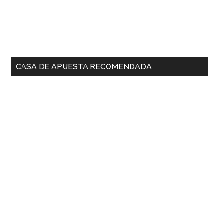
CASA DE APUESTA RECOMENDADA