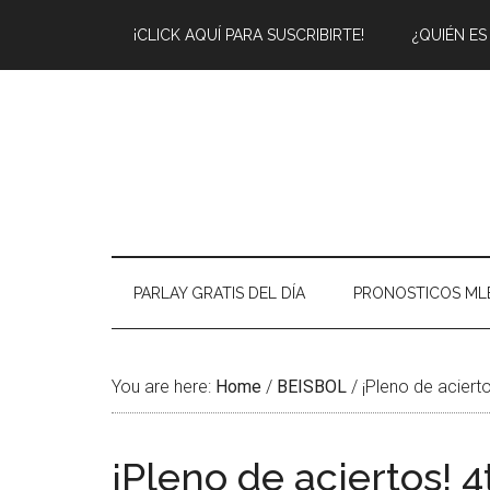
¡CLICK AQUÍ PARA SUSCRIBIRTE!
¿QUIÉN ES
PARLAY GRATIS DEL DÍA
PRONOSTICOS ML
You are here:
Home
/
BEISBOL
/
¡Pleno de acierto
¡Pleno de aciertos! 4