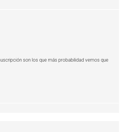
suscripción son los que más probabilidad vemos que