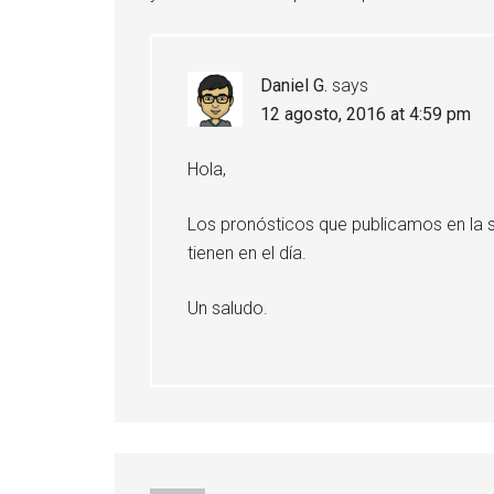
Daniel G.
says
12 agosto, 2016 at 4:59 pm
Hola,
Los pronósticos que publicamos en la 
tienen en el día.
Un saludo.