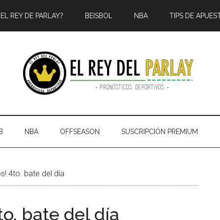
 EL REY DE PARLAY?
BEISBOL
NBA
TIPS DE APUES
B
NBA
OFFSEASON
SUSCRIPCIÓN PREMIUM
s! 4to. bate del día
to. bate del día