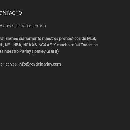
ONTACTO
o dudes en contactarnos!
alizamos diariamente nuestros pronósticos de MLB,
L, NFL, NBA, NCAAB, NCAAF ¡Y mucho más! Todos los
as nuestro Parlay ( parley Gratis)
scríbenos:
info@reydelparlay.com