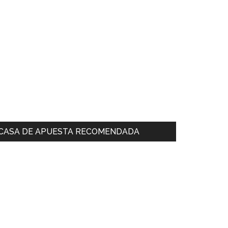
CASA DE APUESTA RECOMENDADA