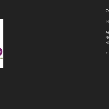
C
¡N
An
NH
dí
E