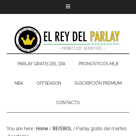
PARLAY GRATIS DEL DÍA
PRONOSTICOS MLB
NBA
OFFSEASON
SUSCRIPCIÓN PREMIUM
CONTACTO
You are here:
Home
/
BEISBOL
/
Parlay gratis del martes