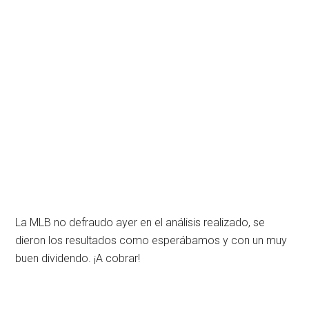
La MLB no defraudo ayer en el análisis realizado, se
dieron los resultados como esperábamos y con un muy
buen dividendo. ¡A cobrar!