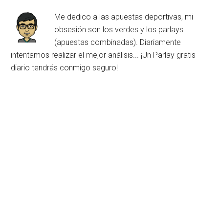
Me dedico a las apuestas deportivas, mi
obsesión son los verdes y los parlays
(apuestas combinadas). Diariamente
intentamos realizar el mejor análisis... ¡Un Parlay gratis
diario tendrás conmigo seguro!