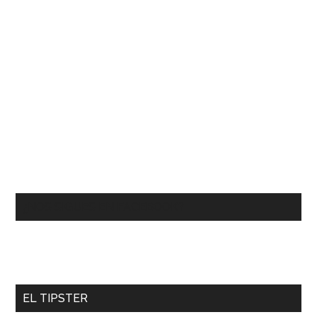
¿NOS SIGUES EN FACEBOOK?
EL TIPSTER