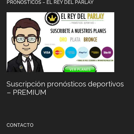
PRONÓSTICOS – EL REY DEL PARLAY
Suscripción pronósticos deportivos
– PREMIUM
CONTACTO