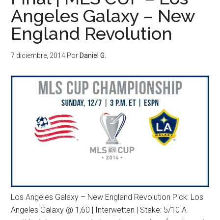
Angeles Galaxy – New
England Revolution
7 diciembre, 2014
Por
Daniel G.
Los Angeles Galaxy – New England Revolution Pick: Los
Angeles Galaxy @ 1,60 | Interwetten | Stake: 5/10 A