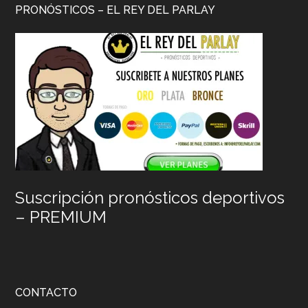
PRONÓSTICOS – EL REY DEL PARLAY
Suscripción pronósticos deportivos
– PREMIUM
CONTACTO