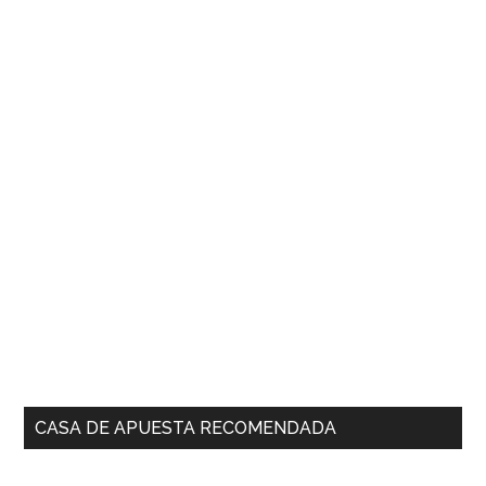
CASA DE APUESTA RECOMENDADA