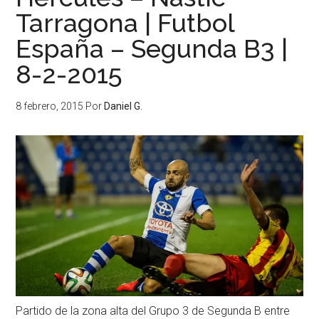
Tarragona | Futbol
España – Segunda B3 |
8-2-2015
8 febrero, 2015
Por
Daniel G.
Partido de la zona alta del Grupo 3 de Segunda B entre