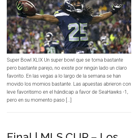
Super Bowl XLIX Un super bowl que se torna bastante
pero bastante parejo, no existe por ningún lado un claro
favorito. En las vegas a lo largo de la semana se han
movido los momios bastante. Las apuestas abrieron con
leve favoritismo en el hándicap a favor de SeaHawks -1,
pero en su momento paso […]
Final | MLS CUP – Los