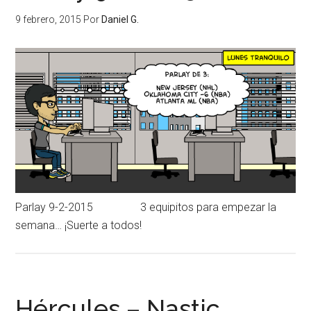
9 febrero, 2015
Por
Daniel G.
Parlay 9-2-2015 3 equipitos para empezar la
semana… ¡Suerte a todos!
Hércules – Nastic