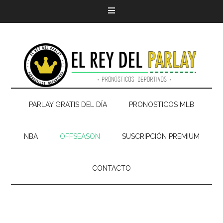
PARLAY GRATIS DEL DÍA
PRONOSTICOS MLB
NBA
OFFSEASON
SUSCRIPCIÓN PREMIUM
CONTACTO