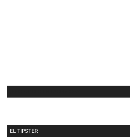
¿NOS SIGUES EN FACEBOOK?
EL TIPSTER