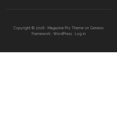
Copyright © 2026 ·
Magazine Pro Theme
on
Genesis
Framework
·
WordPress
·
Log in