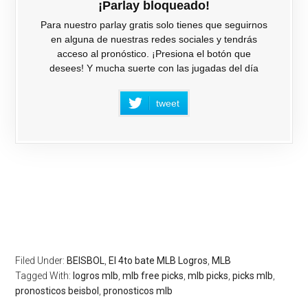
¡Parlay bloqueado!
Para nuestro parlay gratis solo tienes que seguirnos
en alguna de nuestras redes sociales y tendrás
acceso al pronóstico. ¡Presiona el botón que
desees! Y mucha suerte con las jugadas del día
tweet
Filed Under:
BEISBOL
,
El 4to bate MLB Logros
,
MLB
Tagged With:
logros mlb
,
mlb free picks
,
mlb picks
,
picks mlb
,
pronosticos beisbol
,
pronosticos mlb