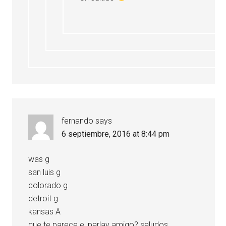
fernando
says
6 septiembre, 2016 at 8:44 pm
was g
san luis g
colorado g
detroit g
kansas A
que te parece el parlay amigo? saludos