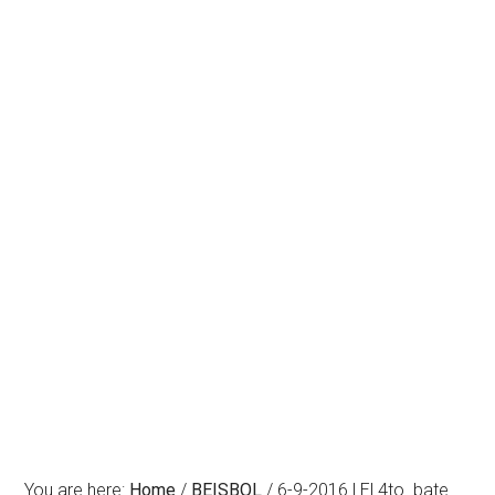
You are here:
Home
/
BEISBOL
/
6-9-2016 | El 4to. bate