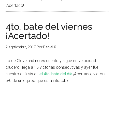
¡Acertado!
4to. bate del viernes
¡Acertado!
9 septiembre, 2017
Por
Daniel G.
Lo de Cleveland no es cuento y sigue en velocidad
crucero, llega a 16 victorias consecutivas y ayer fue
nuestro análisis en
el 4to. bate del día
¡Acertado!, victoria
5-0 de un equipo que esta intratable.