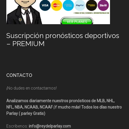
Suscripción pronósticos deportivos
– PREMIUM
CONTACTO
¡No dudes en contactarnos!
Analizamos diariamente nuestros pronósticos de MLB, NHL,
NFL, NBA, NCAAB, NCAAF ¡Y mucho más! Todos los días nuestro
Parlay ( parley Gratis)
Escríbenos:
info@reydelparlay.com