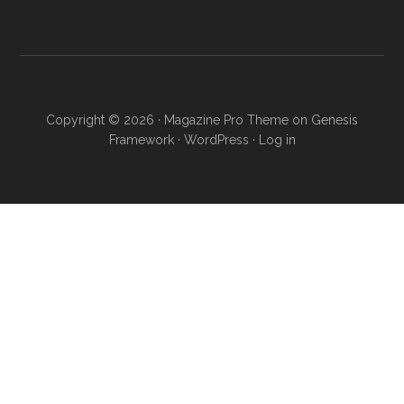
Copyright © 2026 ·
Magazine Pro Theme
on
Genesis
Framework
·
WordPress
·
Log in