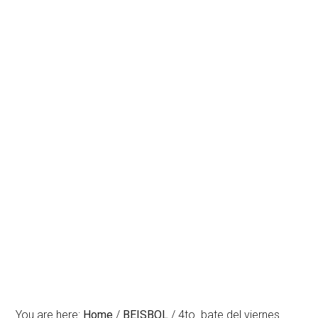
You are here:
Home
/
BEISBOL
/
4to. bate del viernes