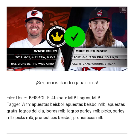
¡Seguimos dando ganadores!
Filed Under:
BEISBOL
,
El 4to bate MLB Logros
,
MLB
Tagged With:
apuestas beisbol
,
apuestas beisbol mlb
,
apuestas
gratis
,
logros del dia
,
logros mlb
,
logros parley
,
mlb picks
,
parley
mlb
,
picks mlb
,
pronosticos beisbol
,
pronosticos mlb