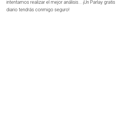
intentamos realizar el mejor análisis... ¡Un Parlay gratis
diario tendrás conmigo seguro!