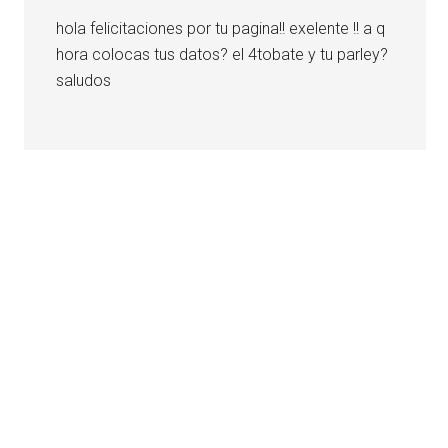
hola felicitaciones por tu pagina!! exelente !! a q
hora colocas tus datos? el 4tobate y tu parley?
saludos