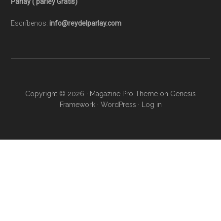
Parlay ( parley Gratis)
Escríbenos:
info@reydelparlay.com
Copyright © 2026 ·
Magazine Pro Theme
on
Genesis
Framework
·
WordPress
·
Log in