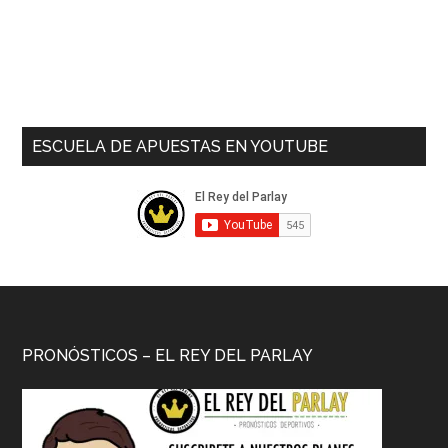
ESCUELA DE APUESTAS EN YOUTUBE
PRONÓSTICOS – EL REY DEL PARLAY