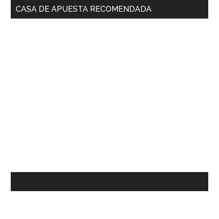
CASA DE APUESTA RECOMENDADA
¿NOS SIGUES EN FACEBOOK?