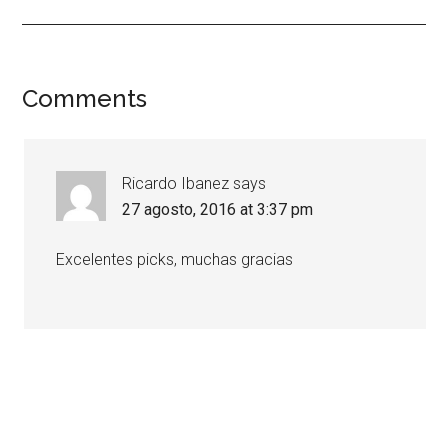
Comments
Ricardo Ibanez
says
27 agosto, 2016 at 3:37 pm
Excelentes picks, muchas gracias