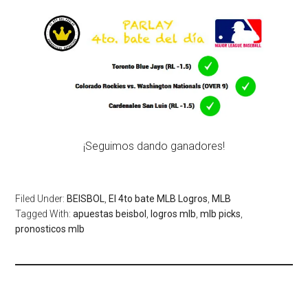
¡Seguimos dando ganadores!
Filed Under:
BEISBOL
,
El 4to bate MLB Logros
,
MLB
Tagged With:
apuestas beisbol
,
logros mlb
,
mlb picks
,
pronosticos mlb