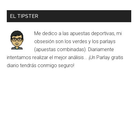
EL TIPSTER
Me dedico a las apuestas deportivas, mi
obsesión son los verdes y los parlays
(apuestas combinadas). Diariamente
intentamos realizar el mejor análisis... ¡Un Parlay gratis
diario tendrás conmigo seguro!