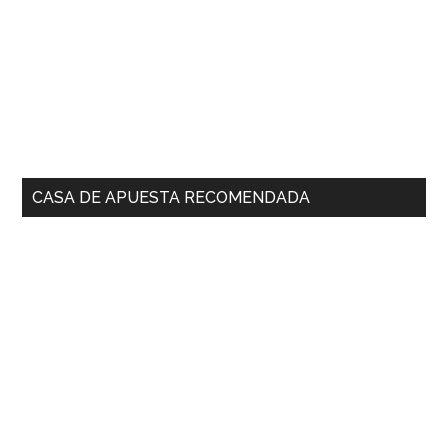
CASA DE APUESTA RECOMENDADA