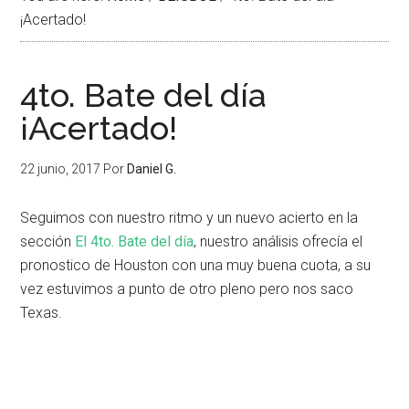
¡Acertado!
4to. Bate del día
¡Acertado!
22 junio, 2017
Por
Daniel G.
Seguimos con nuestro ritmo y un nuevo acierto en la
sección
El 4to. Bate del día
, nuestro análisis ofrecía el
pronostico de Houston con una muy buena cuota, a su
vez estuvimos a punto de otro pleno pero nos saco
Texas.