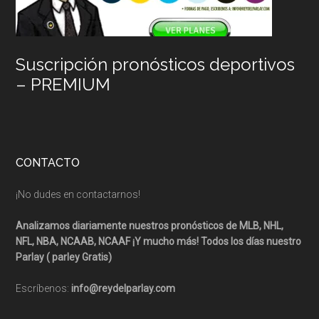
Suscripción pronósticos deportivos
– PREMIUM
CONTACTO
¡No dudes en contactarnos!
Analizamos diariamente nuestros pronósticos de MLB, NHL,
NFL, NBA, NCAAB, NCAAF ¡Y mucho más! Todos los días nuestro
Parlay ( parley Gratis)
Escríbenos:
info@reydelparlay.com