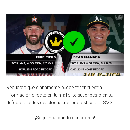
Recuerda que diariamente puede tener nuestra
información directo en tu mail si te suscribes o en su
defecto puedes desbloquear el pronostico por SMS.
¡Seguimos dando ganadores!