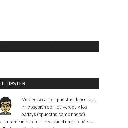
¿NOS SIGUES EN FACEBOOK?
EL TIPSTER
Me dedico a las apuestas deportivas,
mi obsesión son los verdes y los
parlays (apuestas combinadas).
ariamente intentamos realizar el mejor análisis...