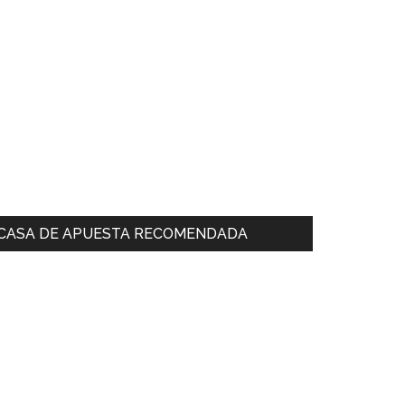
CASA DE APUESTA RECOMENDADA