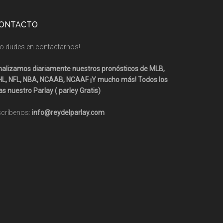
ONTACTO
o dudes en contactarnos!
alizamos diariamente nuestros pronósticos de MLB,
L, NFL, NBA, NCAAB, NCAAF ¡Y mucho más! Todos los
as nuestro Parlay ( parley Gratis)
scríbenos:
info@reydelparlay.com