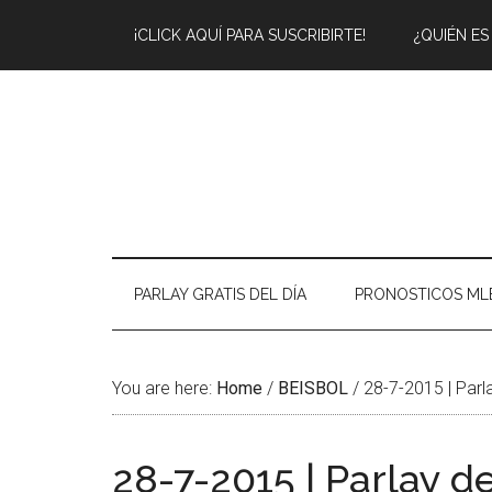
¡CLICK AQUÍ PARA SUSCRIBIRTE!
¿QUIÉN ES
PARLAY GRATIS DEL DÍA
PRONOSTICOS ML
You are here:
Home
/
BEISBOL
/
28-7-2015 | Parl
28-7-2015 | Parlay d