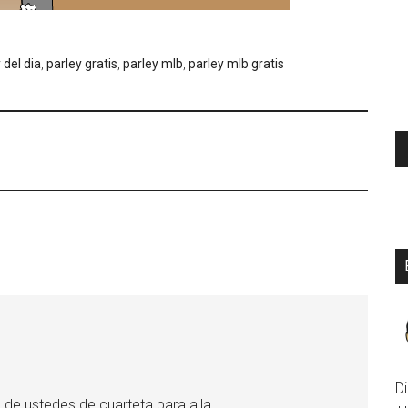
 del dia
,
parley gratis
,
parley mlb
,
parley mlb gratis
Di
de ustedes de cuarteta para alla