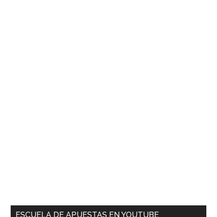
ESCUELA DE APUESTAS EN YOUTUBE