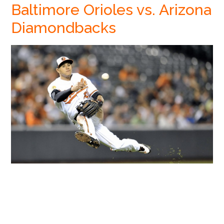
Baltimore Orioles vs. Arizona
Diamondbacks