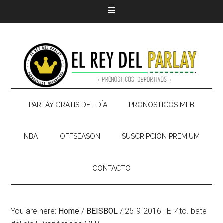
PARLAY GRATIS DEL DÍA
PRONOSTICOS MLB
NBA
OFFSEASON
SUSCRIPCIÓN PREMIUM
CONTACTO
You are here:
Home
/
BEISBOL
/
25-9-2016 | El 4to. bate