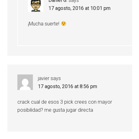
Daniel G.
says
17 agosto, 2016 at 10:01 pm
¡Mucha suerte!
javier
says
17 agosto, 2016 at 8:56 pm
crack cual de esos 3 pick crees con mayor
posibilidad? me gusta jugar directa