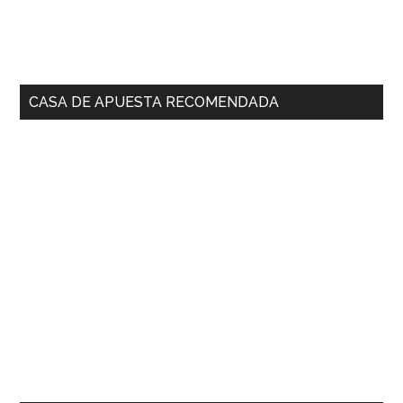
CASA DE APUESTA RECOMENDADA