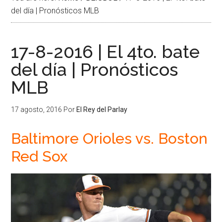
del día | Pronósticos MLB
17-8-2016 | El 4to. bate
del día | Pronósticos
MLB
17 agosto, 2016
Por
El Rey del Parlay
Baltimore Orioles vs. Boston
Red Sox