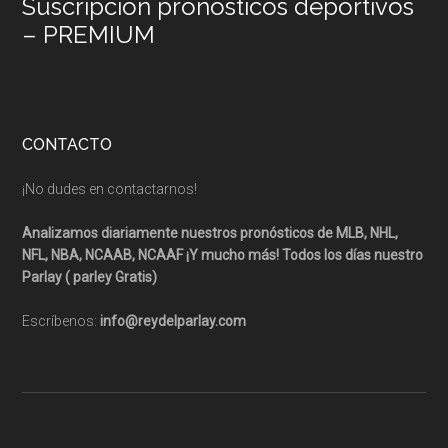
Suscripción pronósticos deportivos
– PREMIUM
CONTACTO
¡No dudes en contactarnos!
Analizamos diariamente nuestros pronósticos de MLB, NHL,
NFL, NBA, NCAAB, NCAAF ¡Y mucho más! Todos los días nuestro
Parlay ( parley Gratis)
Escríbenos:
info@reydelparlay.com