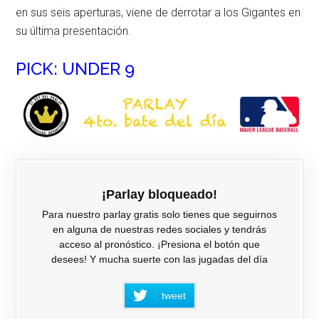
en sus seis aperturas, viene de derrotar a los Gigantes en
su última presentación.
PICK: UNDER 9
¡Parlay bloqueado!
Para nuestro parlay gratis solo tienes que seguirnos
en alguna de nuestras redes sociales y tendrás
acceso al pronóstico. ¡Presiona el botón que
desees! Y mucha suerte con las jugadas del día
tweet