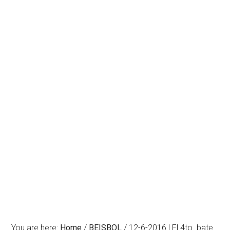
You are here:
Home
/
BEISBOL
/
12-6-2016 | El 4to. bate