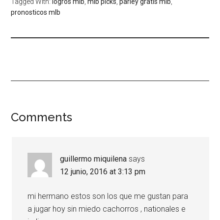
Tagged With:
logros mlb
,
mlb picks
,
parley gratis mlb
,
pronosticos mlb
Comments
guillermo miquilena
says
12 junio, 2016 at 3:13 pm
mi hermano estos son los que me gustan para
a jugar hoy sin miedo cachorros , nationales e