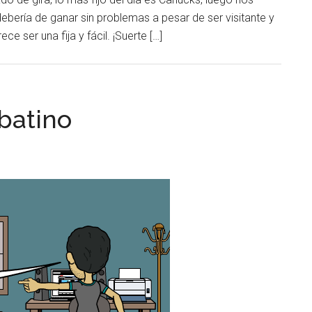
ebería de ganar sin problemas a pesar de ser visitante y
ce ser una fija y fácil. ¡Suerte […]
abatino