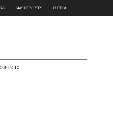
TAS
MÁS DEPORTES
FÚTBOL
CONTACTO