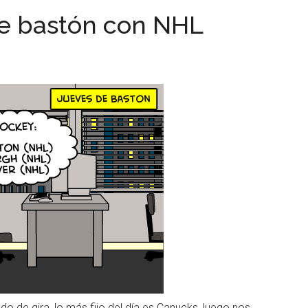
de bastón con NHL
o de gira, lo más fijo del día es Canucks, luego nos