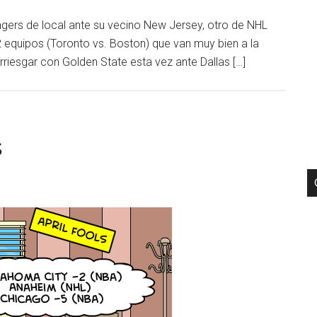
gers de local ante su vecino New Jersey, otro de NHL
 equipos (Toronto vs. Boston) que van muy bien a la
rriesgar con Golden State esta vez ante Dallas […]
s