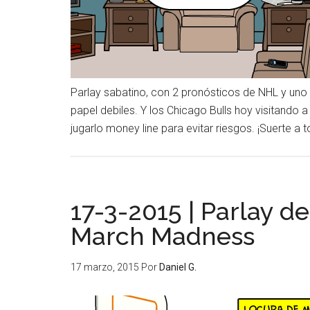
Parlay sabatino, con 2 pronósticos de NHL y uno 
papel debiles. Y los Chicago Bulls hoy visitando 
jugarlo money line para evitar riesgos. ¡Suerte a 
17-3-2015 | Parlay d
March Madness
17 marzo, 2015
Por
Daniel G.