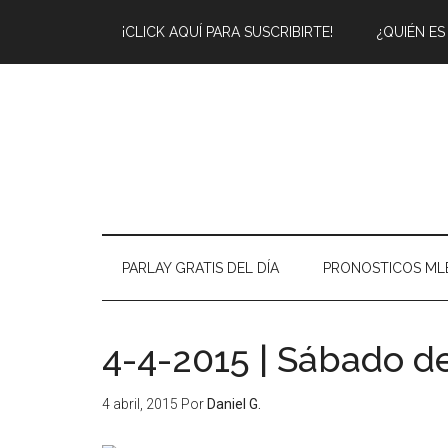
¡CLICK AQUÍ PARA SUSCRIBIRTE!
¿QUIÉN ES
PARLAY GRATIS DEL DÍA
PRONOSTICOS ML
4-4-2015 | Sábado d
4 abril, 2015
Por
Daniel G.