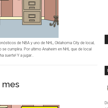
pronósticos de NBA y uno de NHL, Oklahoma City de local,
o se cumplira. Por ultimo Anaheim en NHL que de local
ha suerte! Y a jugar…
e mes
Di