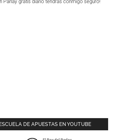
n Parlay gratis diario tendrás conmigo seguro!
ESCUELA DE APUESTAS EN YOUTUBE