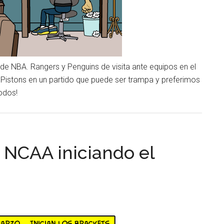
de NBA. Rangers y Penguins de visita ante equipos en el
a Pistons en un partido que puede ser trampa y preferimos
todos!
e NCAA iniciando el