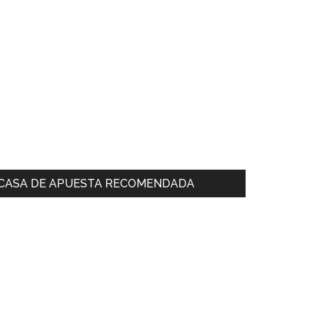
CASA DE APUESTA RECOMENDADA