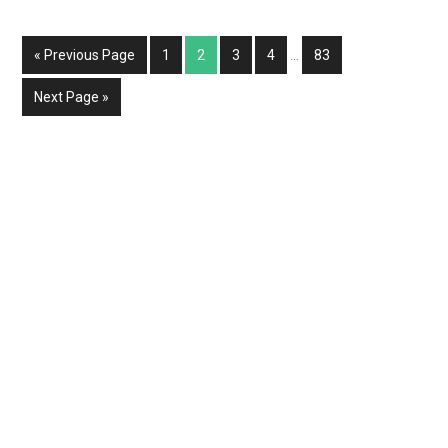
« Previous Page
1
2
3
4
…
83
Next Page »