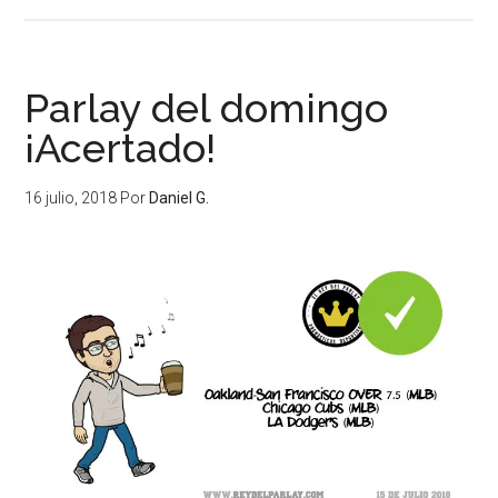
Parlay del domingo
¡Acertado!
16 julio, 2018
Por
Daniel G.