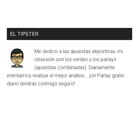
EL TIPSTER
Me dedico a las apuestas deportivas, mi
obsesión son los verdes y los parlays
(apuestas combinadas). Diariamente
intentamos realizar el mejor análisis... ¡Un Parlay gratis
diario tendrás conmigo seguro!