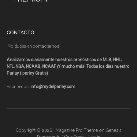
CONTACTO
¡No dudes en contactarnos!
Analizamos diariamente nuestros pronósticos de MLB, NHL,
NFL, NBA, NCAAB, NCAAF ¡Y mucho más! Todos los días nuestro
Parlay ( parley Gratis)
Escríbenos:
info@reydelparlay.com
Copyright © 2026 ·
Magazine Pro Theme
on
Genesis
Framework
·
WordPress
·
Log in