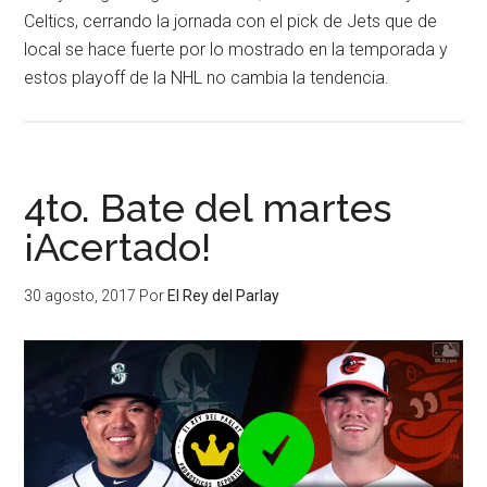
Celtics, cerrando la jornada con el pick de Jets que de
local se hace fuerte por lo mostrado en la temporada y
estos playoff de la NHL no cambia la tendencia.
4to. Bate del martes
¡Acertado!
30 agosto, 2017
Por
El Rey del Parlay