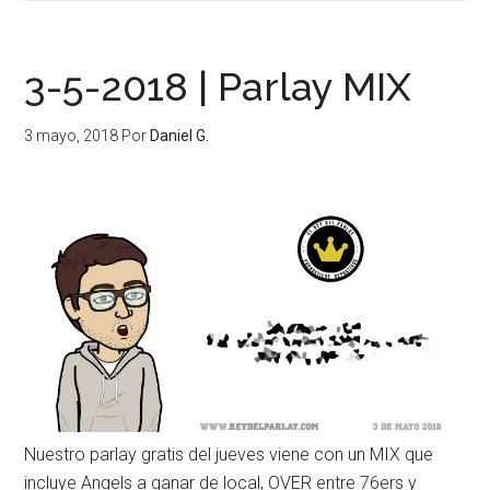
3-5-2018 | Parlay MIX
3 mayo, 2018
Por
Daniel G.
Nuestro parlay gratis del jueves viene con un MIX que
incluye Angels a ganar de local, OVER entre 76ers y