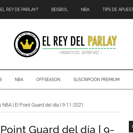
 EL REY DE PARLAY?
BEISBOL
NBA
TIPS DE APUES
B
NBA
OFFSEASON
SUSCRIPCIÓN PREMIUM
NBA | El Point Guard del día | 9-11-2021
Point Guard del día | 9-