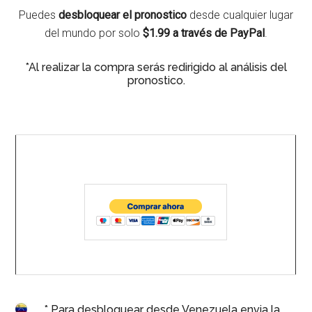
Puedes
desbloquear el pronostico
desde cualquier lugar
del mundo por solo
$1.99 a través de PayPal
.
*Al realizar la compra serás redirigido al análisis del
pronostico.
* Para desbloquear desde Venezuela envia la