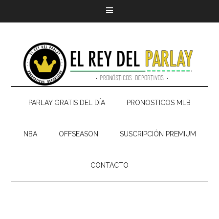
PARLAY GRATIS DEL DÍA
PRONOSTICOS MLB
NBA
OFFSEASON
SUSCRIPCIÓN PREMIUM
CONTACTO