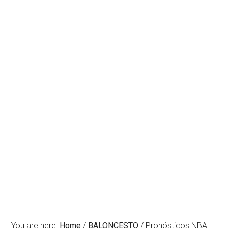
You are here:
Home
/
BALONCESTO
/
Pronósticos NBA |