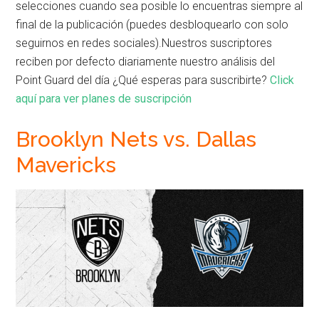
selecciones cuando sea posible lo encuentras siempre al
final de la publicación (puedes desbloquearlo con solo
seguirnos en redes sociales).Nuestros suscriptores
reciben por defecto diariamente nuestro análisis del
Point Guard del día ¿Qué esperas para suscribirte?
Click
aquí para ver planes de suscripción
Brooklyn Nets vs. Dallas
Mavericks