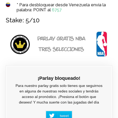
* Para desbloquear desde Venezuela envia la
palabra: POINT al
6757
Stake: 5/10
¡Parlay bloqueado!
Para nuestro parlay gratis solo tienes que seguirnos
en alguna de nuestras redes sociales y tendrás
acceso al pronóstico. ¡Presiona el botón que
desees! Y mucha suerte con las jugadas del día
tweet