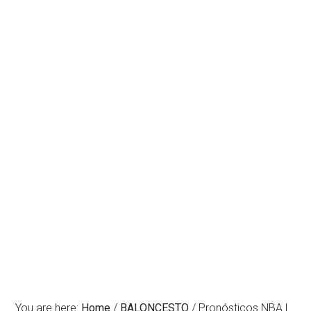
You are here:
Home
/
BALONCESTO
/
Pronósticos NBA |