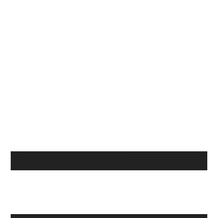
¿NOS SIGUES EN FACEBOOK?