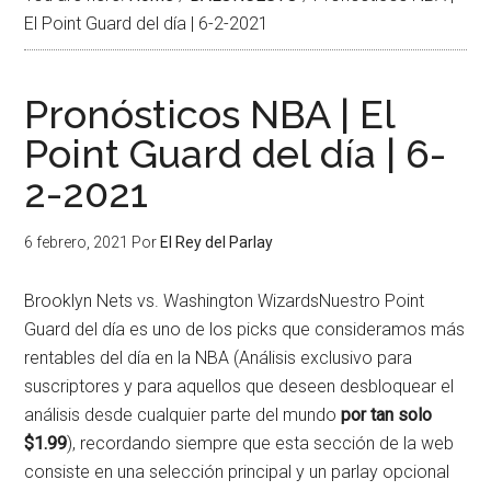
El Point Guard del día | 6-2-2021
Pronósticos NBA | El
Point Guard del día | 6-
2-2021
6 febrero, 2021
Por
El Rey del Parlay
Brooklyn Nets vs. Washington WizardsNuestro Point
Guard del día es uno de los picks que consideramos más
rentables del día en la NBA (Análisis exclusivo para
suscriptores y para aquellos que deseen desbloquear el
análisis desde cualquier parte del mundo
por tan solo
$1.99
), recordando siempre que esta sección de la web
consiste en una selección principal y un parlay opcional