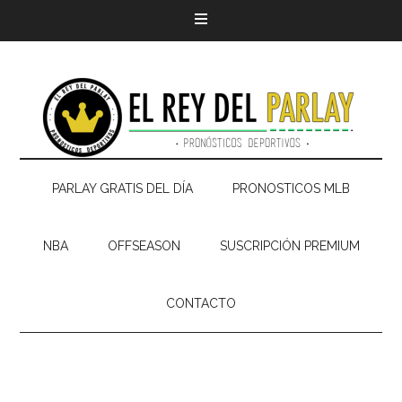
PARLAY GRATIS DEL DÍA
PRONOSTICOS MLB
NBA
OFFSEASON
SUSCRIPCIÓN PREMIUM
CONTACTO