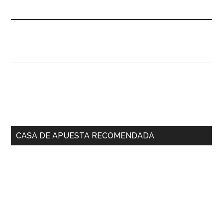
CASA DE APUESTA RECOMENDADA