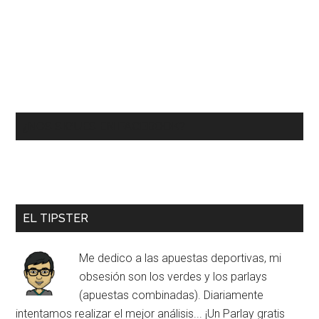
¿NOS SIGUES EN FACEBOOK?
EL TIPSTER
Me dedico a las apuestas deportivas, mi
obsesión son los verdes y los parlays
(apuestas combinadas). Diariamente
intentamos realizar el mejor análisis... ¡Un Parlay gratis