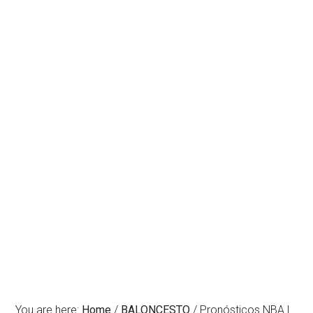
You are here:
Home
/
BALONCESTO
/
Pronósticos NBA |