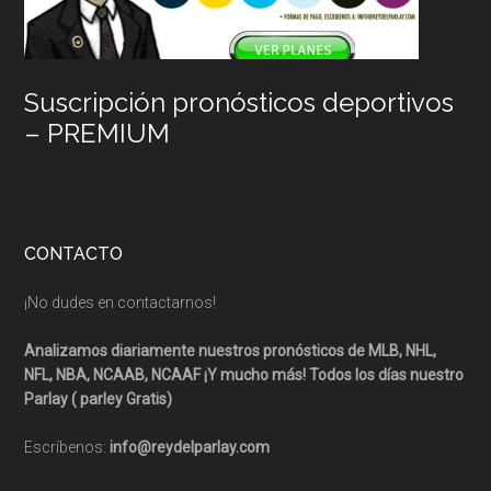
Suscripción pronósticos deportivos
– PREMIUM
CONTACTO
¡No dudes en contactarnos!
Analizamos diariamente nuestros pronósticos de MLB, NHL,
NFL, NBA, NCAAB, NCAAF ¡Y mucho más! Todos los días nuestro
Parlay ( parley Gratis)
Escríbenos:
info@reydelparlay.com