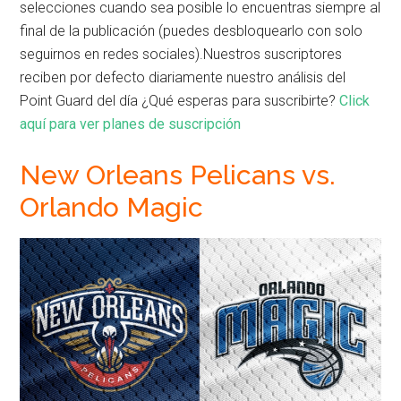
selecciones cuando sea posible lo encuentras siempre al
final de la publicación (puedes desbloquearlo con solo
seguirnos en redes sociales).Nuestros suscriptores
reciben por defecto diariamente nuestro análisis del
Point Guard del día ¿Qué esperas para suscribirte?
Click
aquí para ver planes de suscripción
New Orleans Pelicans vs.
Orlando Magic