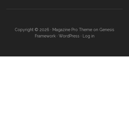
Copyright © 2026 ·
Magazine Pro Theme
on
Genesis
Framework
·
WordPress
·
Log in