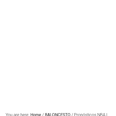
You are here:
Home
/
BALONCESTO
/
Pronósticos NBA |