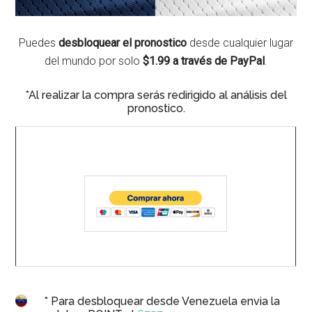
Puedes
desbloquear el pronostico
desde cualquier lugar
del mundo por solo
$1.99 a través de PayPal
.
*Al realizar la compra serás redirigido al análisis del
pronostico.
* Para desbloquear desde Venezuela envia la