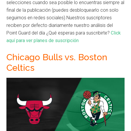
selecciones cuando sea posible lo encuentras siempre al
final de la publicación (puedes desbloquearlo con solo
seguirnos en redes sociales).Nuestros suscriptores
reciben por defecto diariamente nuestro análisis del
Point Guard del día ¿Qué esperas para suscribirte?
Click
aquí para ver planes de suscripción
Chicago Bulls vs. Boston
Celtics