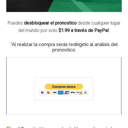
Puedes
desbloquear el pronostico
desde cualquier lugar
del mundo por solo
$1.99 a través de PayPal
.
*Al realizar la compra serás redirigido al análisis del
pronostico.