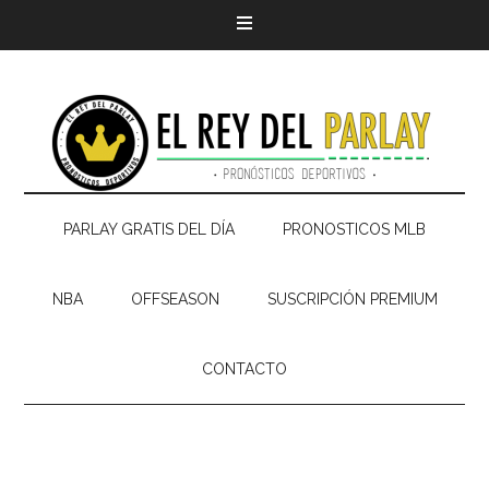
PARLAY GRATIS DEL DÍA
PRONOSTICOS MLB
NBA
OFFSEASON
SUSCRIPCIÓN PREMIUM
CONTACTO