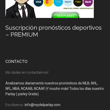
Suscripción pronósticos deportivos
– PREMIUM
CONTACTO
¡No dudes en contactarnos!
Analizamos diariamente nuestros pronósticos de MLB, NHL,
NFL, NBA, NCAAB, NCAAF ¡Y mucho más! Todos los días nuestro
Parlay ( parley Gratis)
Escríbenos:
info@reydelparlay.com