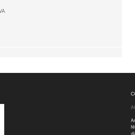
VA.
C
¡N
An
NH
dí