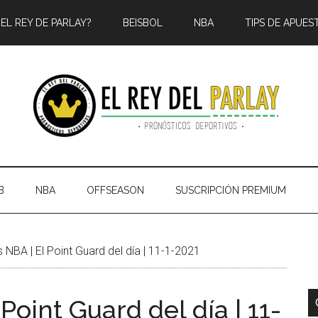
 EL REY DE PARLAY?
BEISBOL
NBA
TIPS DE APUES
B
NBA
OFFSEASON
SUSCRIPCIÓN PREMIUM
NBA | El Point Guard del día | 11-1-2021
Point Guard del día | 11-