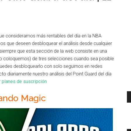
 que consideramos más rentables del día en la NBA
llos que deseen desbloquear el análisis desde cualquier
 siempre que esta sección de la web consiste en una
o lo coloquemos) de tres selecciones cuando sea posible
 (puedes desbloquearlo con solo seguirnos en redes
to diariamente nuestro análisis del Point Guard del día
er planes de suscripción
lando Magic