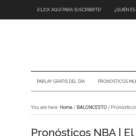
¡CLICK AQUÍ PARA SUSCRIBIRTE!
¿QUIÉN ES
PARLAY GRATIS DEL DÍA
PRONOSTICOS ML
You are here:
Home
/
BALONCESTO
/
Pronósticos 
Pronósticos NBA | El 