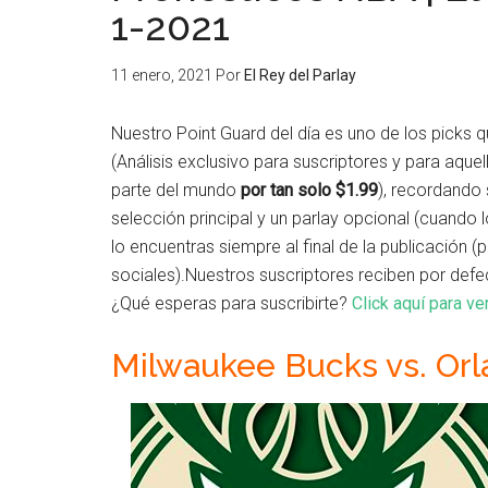
1-2021
11 enero, 2021
Por
El Rey del Parlay
Nuestro Point Guard del día es uno de los picks
(Análisis exclusivo para suscriptores y para aque
parte del mundo
por tan solo $1.99
), recordando
selección principal y un parlay opcional (cuand
lo encuentras siempre al final de la publicación
sociales).Nuestros suscriptores reciben por defec
¿Qué esperas para suscribirte?
Click aquí para v
Milwaukee Bucks vs. Or