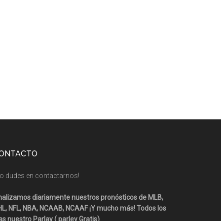
ONTACTO
o dudes en contactarnos!
alizamos diariamente nuestros pronósticos de MLB,
L, NFL, NBA, NCAAB, NCAAF ¡Y mucho más! Todos los
as nuestro Parlay ( parley Gratis)