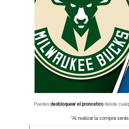
Puedes
desbloquear el pronostico
desde cualq
*Al realizar la compra serás 