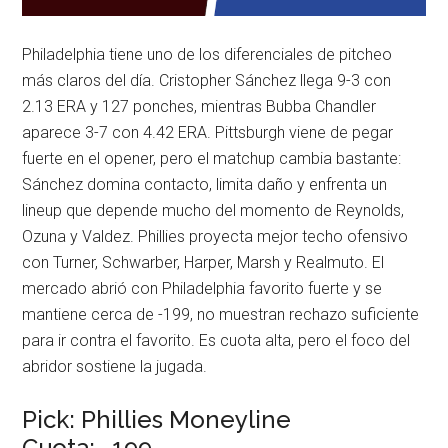
Philadelphia tiene uno de los diferenciales de pitcheo
más claros del día. Cristopher Sánchez llega 9-3 con
2.13 ERA y 127 ponches, mientras Bubba Chandler
aparece 3-7 con 4.42 ERA. Pittsburgh viene de pegar
fuerte en el opener, pero el matchup cambia bastante:
Sánchez domina contacto, limita daño y enfrenta un
lineup que depende mucho del momento de Reynolds,
Ozuna y Valdez. Phillies proyecta mejor techo ofensivo
con Turner, Schwarber, Harper, Marsh y Realmuto. El
mercado abrió con Philadelphia favorito fuerte y se
mantiene cerca de -199, no muestran rechazo suficiente
para ir contra el favorito. Es cuota alta, pero el foco del
abridor sostiene la jugada.
Pick: Phillies Moneyline
Cuota: -199