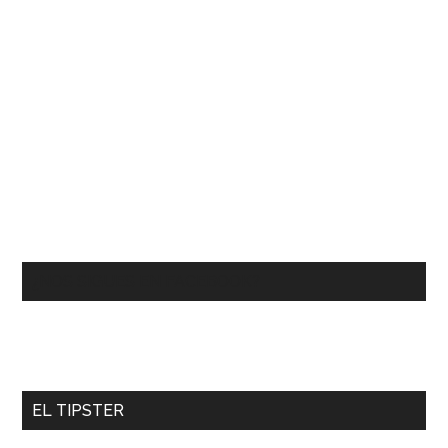
¿NOS SIGUES EN FACEBOOK?
EL TIPSTER