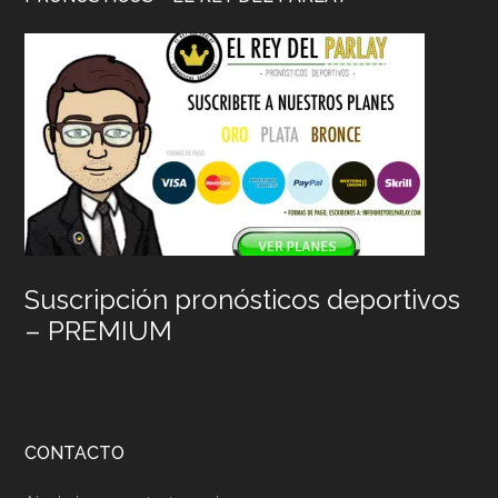
Suscripción pronósticos deportivos
– PREMIUM
CONTACTO