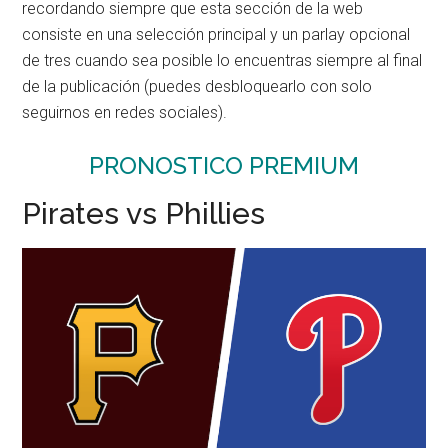
recordando siempre que esta sección de la web
consiste en una selección principal y un parlay opcional
de tres cuando sea posible lo encuentras siempre al final
de la publicación (puedes desbloquearlo con solo
seguirnos en redes sociales).
PRONOSTICO PREMIUM
Pirates vs Phillies