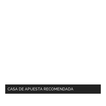
CASA DE APUESTA RECOMENDADA