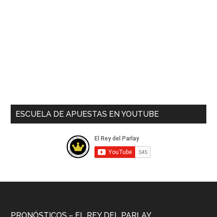
ESCUELA DE APUESTAS EN YOUTUBE
PRONÓSTICOS – EL REY DEL PARLAY