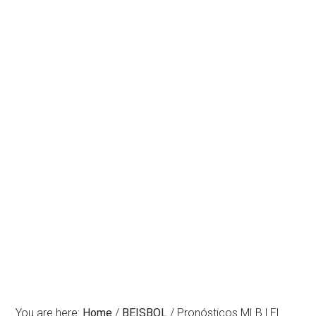
You are here:
Home
/
BEISBOL
/
Pronósticos MLB | El