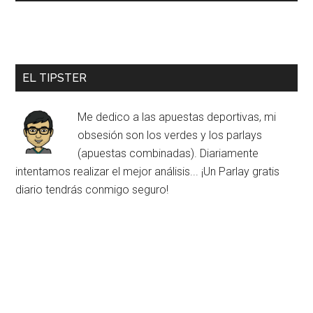
EL TIPSTER
Me dedico a las apuestas deportivas, mi
obsesión son los verdes y los parlays
(apuestas combinadas). Diariamente
intentamos realizar el mejor análisis... ¡Un Parlay gratis
diario tendrás conmigo seguro!