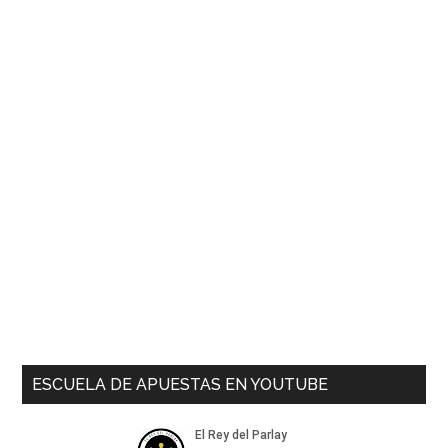
ESCUELA DE APUESTAS EN YOUTUBE