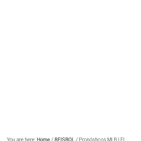
You are here:
Home
/
BEISBOL
/
Pronósticos MLB | El