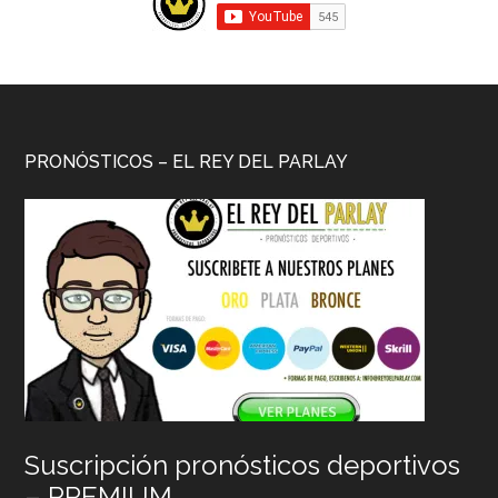
PRONÓSTICOS – EL REY DEL PARLAY
Suscripción pronósticos deportivos
– PREMIUM