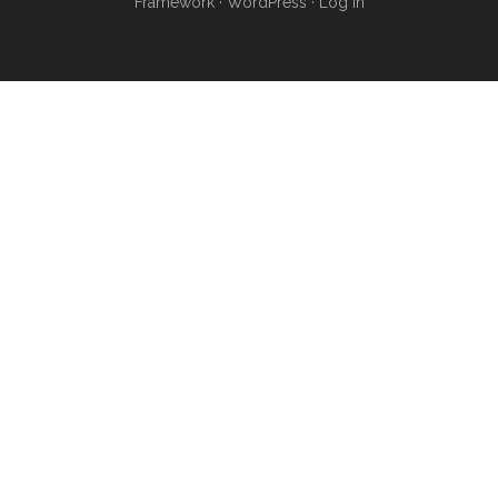
Framework
·
WordPress
·
Log in