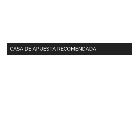
CASA DE APUESTA RECOMENDADA