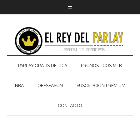
PARLAY GRATIS DEL DÍA
PRONOSTICOS MLB
NBA
OFFSEASON
SUSCRIPCIÓN PREMIUM
CONTACTO