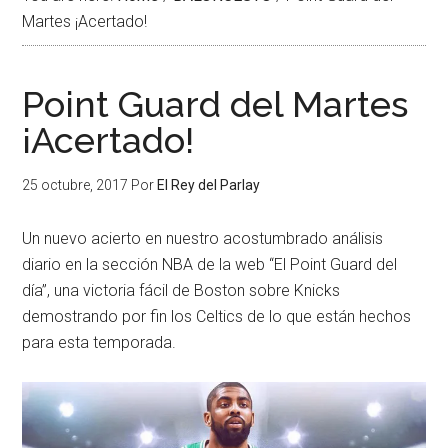
Martes ¡Acertado!
Point Guard del Martes
¡Acertado!
25 octubre, 2017
Por
El Rey del Parlay
Un nuevo acierto en nuestro acostumbrado análisis
diario en la sección NBA de la web “El Point Guard del
día”, una victoria fácil de Boston sobre Knicks
demostrando por fin los Celtics de lo que están hechos
para esta temporada.