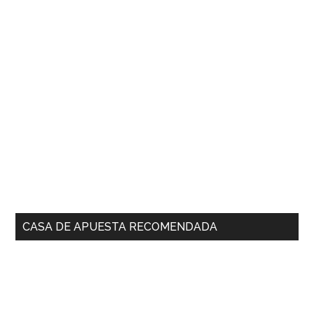
CASA DE APUESTA RECOMENDADA