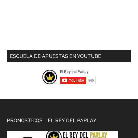
ESCUELA DE APUESTAS EN YOUTUBE
PRONÓSTICOS – EL REY DEL PARLAY