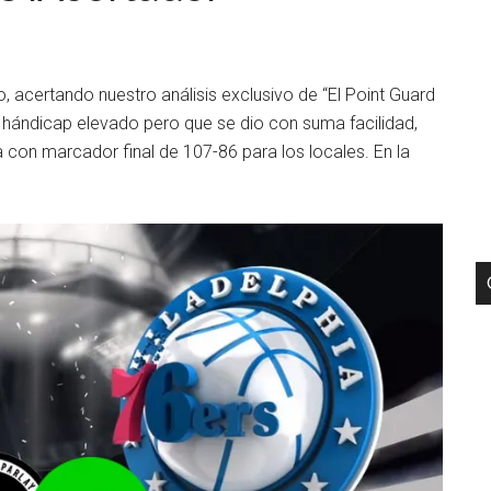
 acertando nuestro análisis exclusivo de “El Point Guard
un hándicap elevado pero que se dio con suma facilidad,
a con marcador final de 107-86 para los locales. En la