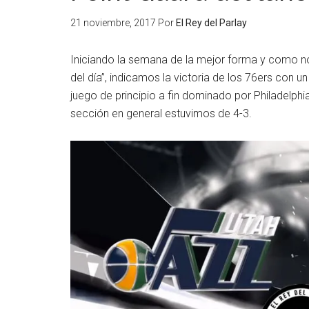
21 noviembre, 2017
Por
El Rey del Parlay
Iniciando la semana de la mejor forma y como no,
del día”, indicamos la victoria de los 76ers con 
juego de principio a fin dominado por Philadelphi
sección en general estuvimos de 4-3.