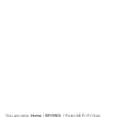
You are here:
Home
/
BEISBOL
/
Picks MLB | El Gran