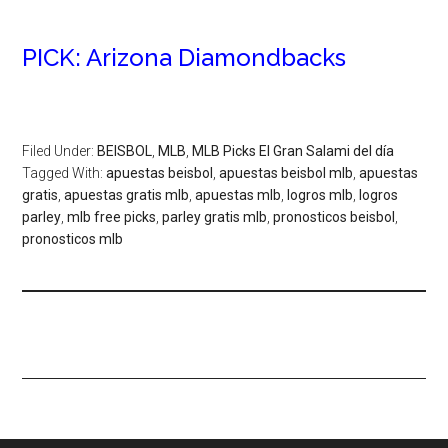
PICK: Arizona Diamondbacks
Filed Under:
BEISBOL
,
MLB
,
MLB Picks El Gran Salami del día
Tagged With:
apuestas beisbol
,
apuestas beisbol mlb
,
apuestas
gratis
,
apuestas gratis mlb
,
apuestas mlb
,
logros mlb
,
logros
parley
,
mlb free picks
,
parley gratis mlb
,
pronosticos beisbol
,
pronosticos mlb