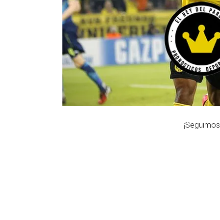
¡Seguimos