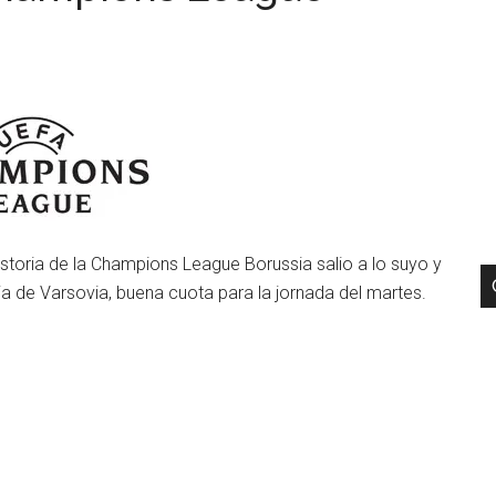
istoria de la Champions League Borussia salio a lo suyo y
ia de Varsovia, buena cuota para la jornada del martes.