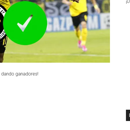
¡U
 dando ganadores!