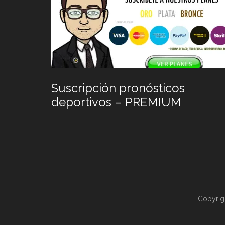
Suscripción pronósticos
deportivos – PREMIUM
Copyrig