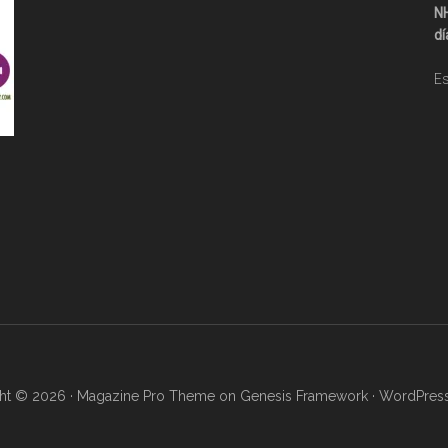
NH
dí
E
ht © 2026 ·
Magazine Pro Theme
on
Genesis Framework
·
WordPres