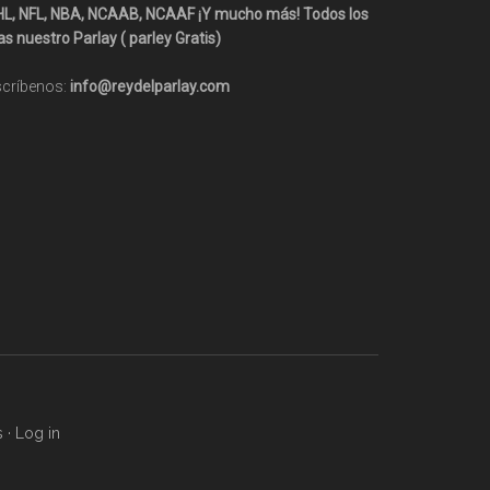
L, NFL, NBA, NCAAB, NCAAF ¡Y mucho más! Todos los
as nuestro Parlay ( parley Gratis)
scríbenos:
info@reydelparlay.com
s
·
Log in