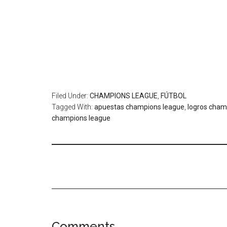
Filed Under:
CHAMPIONS LEAGUE
,
FÚTBOL
Tagged With:
apuestas champions league
,
logros cham
champions league
Comments