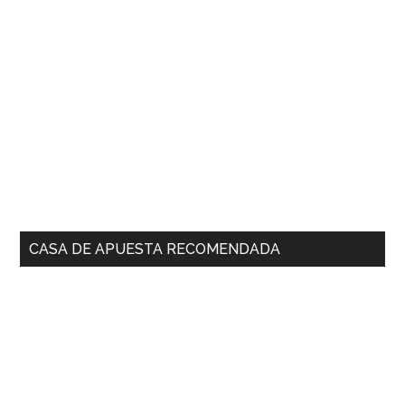
CASA DE APUESTA RECOMENDADA