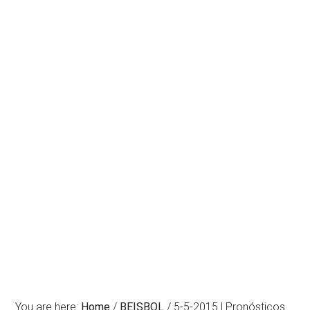
You are here:
Home
/
BEISBOL
/
5-5-2015 | Pronósticos