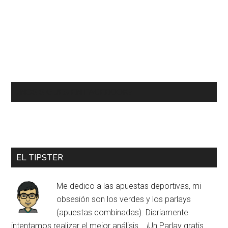
¿NOS SIGUES EN FACEBOOK?
EL TIPSTER
Me dedico a las apuestas deportivas, mi
obsesión son los verdes y los parlays
(apuestas combinadas). Diariamente
intentamos realizar el mejor análisis... ¡Un Parlay gratis