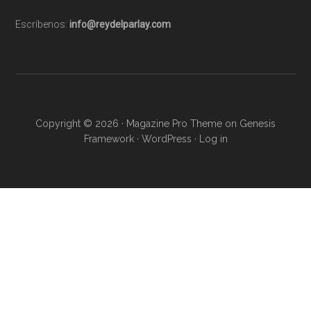
Escríbenos:
info@reydelparlay.com
Copyright © 2026 ·
Magazine Pro Theme
on
Genesis
Framework
·
WordPress
·
Log in