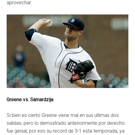
aprovechar.
Greene vs. Samardzija
Si bien es cierto Greene viene mal en sus ultimas dos
salidas, pero lo demostrado anteriormente por derecho
fue genial, por eso su record de 3-1 esta temporada, ya