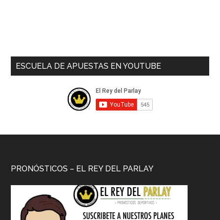
ESCUELA DE APUESTAS EN YOUTUBE
PRONÓSTICOS – EL REY DEL PARLAY