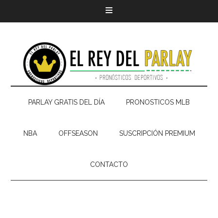
PARLAY GRATIS DEL DÍA
PRONOSTICOS MLB
NBA
OFFSEASON
SUSCRIPCIÓN PREMIUM
CONTACTO