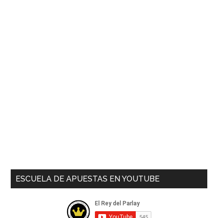
ESCUELA DE APUESTAS EN YOUTUBE