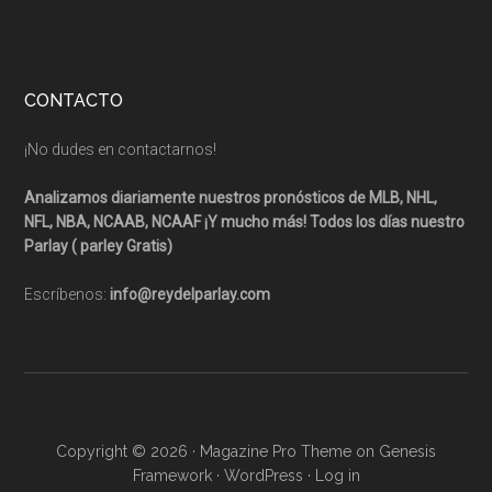
CONTACTO
¡No dudes en contactarnos!
Analizamos diariamente nuestros pronósticos de MLB, NHL,
NFL, NBA, NCAAB, NCAAF ¡Y mucho más! Todos los días nuestro
Parlay ( parley Gratis)
Escríbenos:
info@reydelparlay.com
Copyright © 2026 ·
Magazine Pro Theme
on
Genesis
Framework
·
WordPress
·
Log in