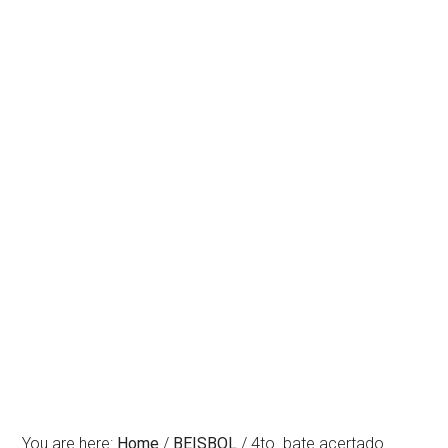
You are here:
Home
/
BEISBOL
/
4to. bate acertado