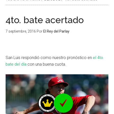
4to. bate acertado
7 septiembre, 2016
Por
El Rey del Parlay
San Luis respondió como nuestro pronóstico en
el 4to.
bate del día
con una buena cuota.