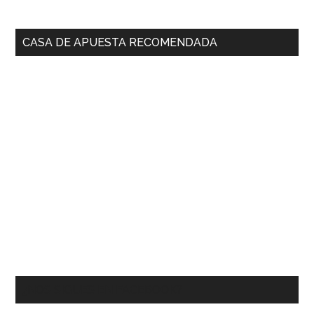
CASA DE APUESTA RECOMENDADA
¿NOS SIGUES EN FACEBOOK?