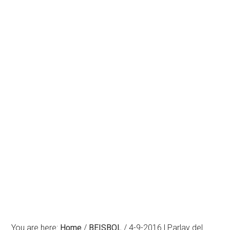
You are here:
Home
/
BEISBOL
/
4-9-2016 | Parlay del