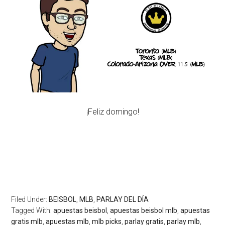
¡Feliz domingo!
Filed Under:
BEISBOL
,
MLB
,
PARLAY DEL DÍA
Tagged With:
apuestas beisbol
,
apuestas beisbol mlb
,
apuestas
gratis mlb
,
apuestas mlb
,
mlb picks
,
parlay gratis
,
parlay mlb
,