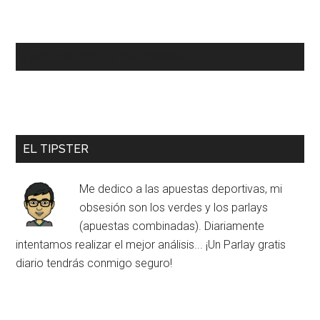
¿NOS SIGUES EN FACEBOOK?
EL TIPSTER
Me dedico a las apuestas deportivas, mi
obsesión son los verdes y los parlays
(apuestas combinadas). Diariamente
intentamos realizar el mejor análisis... ¡Un Parlay gratis
diario tendrás conmigo seguro!