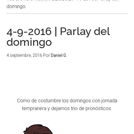
domingo
4-9-2016 | Parlay del
domingo
4 septiembre, 2016
Por
Daniel G.
Como de costumbre los domingos con jornada
tempranera y dejamos trio de pronósticos.