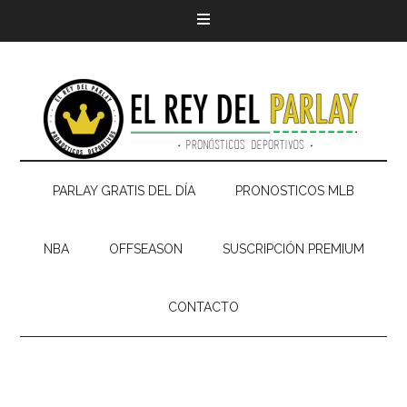
PARLAY GRATIS DEL DÍA
PRONOSTICOS MLB
NBA
OFFSEASON
SUSCRIPCIÓN PREMIUM
CONTACTO