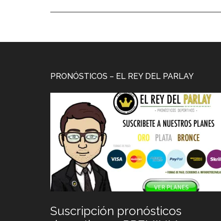
PRONÓSTICOS – EL REY DEL PARLAY
Suscripción pronósticos