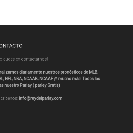
ONTACTO
o dudes en contactarnos!
alizamos diariamente nuestros pronósticos de MLB,
L, NFL, NBA, NCAAB, NCAAF ¡Y mucho más! Todos los
as nuestro Parlay ( parley Gratis)
scríbenos:
info@reydelparlay.com