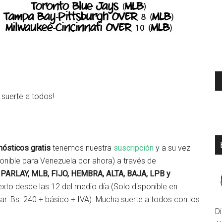
suerte a todos!
nósticos gratis
tenemos nuestra
suscripción
y a su vez
onible para Venezuela por ahora) a través de
s
PARLAY, MLB,
FIJO,
HEMBRA, ALTA, BAJA, LPB y
texto desde las 12 del medio día (Solo disponible en
star: Bs. 240 + básico + IVA). Mucha suerte a todos con los
Di