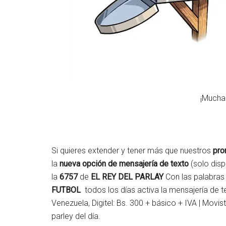
¡Mucha 
Si quieres extender y tener más que nuestros
pro
la
nueva opción de mensajería de texto
(solo disp
la
6757
de
EL REY DEL PARLAY
Con las palabra
FUTBOL
todos los días activa la mensajería de 
Venezuela, Digitel: Bs. 300 + básico + IVA | Movi
parley del día.