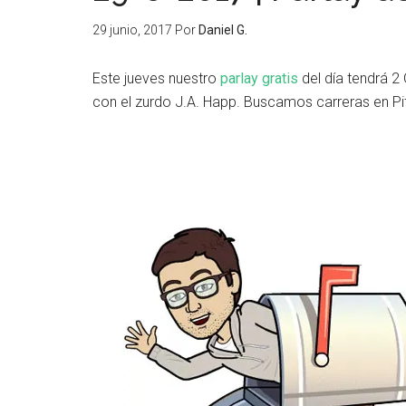
29 junio, 2017
Por
Daniel G.
Este jueves nuestro
parlay gratis
del día tendrá 
con el zurdo J.A. Happ. Buscamos carreras en Pitt