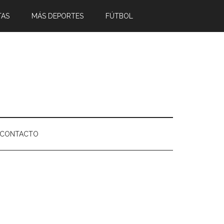
TAS
MÁS DEPORTES
FÚTBOL
CONTACTO