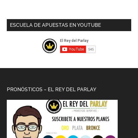
ESCUELA DE APUESTAS EN YOUTUBE
PRONÓSTICOS – EL REY DEL PARLAY