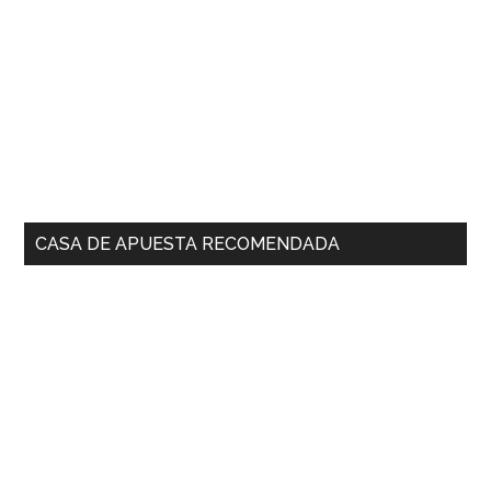
CASA DE APUESTA RECOMENDADA