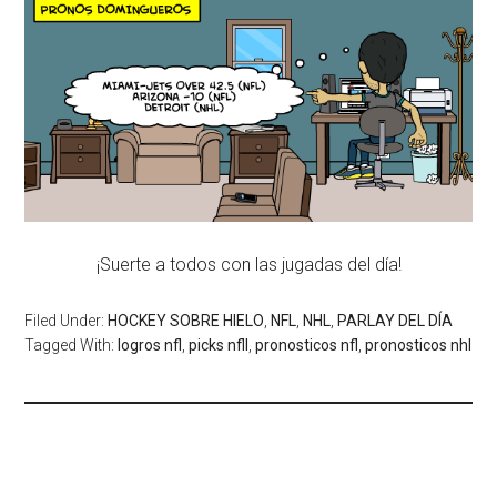
¡Suerte a todos con las jugadas del día!
Filed Under:
HOCKEY SOBRE HIELO
,
NFL
,
NHL
,
PARLAY DEL DÍA
Tagged With:
logros nfl
,
picks nfll
,
pronosticos nfl
,
pronosticos nhl