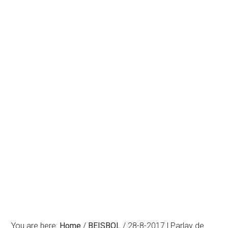
You are here:
Home
/
BEISBOL
/
28-8-2017 | Parlay de