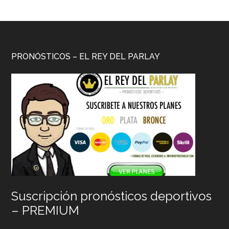
PRONÓSTICOS – EL REY DEL PARLAY
Suscripción pronósticos deportivos
– PREMIUM