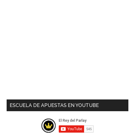
ESCUELA DE APUESTAS EN YOUTUBE