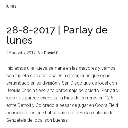
lunes
28-8-2017 | Parlay de
lunes
28 agosto, 2017
Por
Daniel G.
Iniciamos una nueva semana en las mayores y vamos
con tripleta con dos locales a ganar, Cubs que sigue
enrumbado en su división y San Diego que de local con
Jhoulis Chacin tiene alto porcentaje de acierto. Por otro
lado nos parece excesiva la línea de carreras en 12.5
entre Detroit y Colorado a pesar de jugar en Coors Field
consideramos que habrá carreras pero las salidas de
Senzatela de local son buenas.