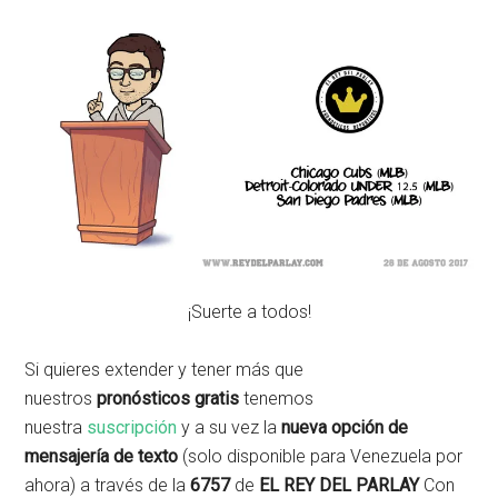
¡Suerte a todos!
Si quieres extender y tener más que
nuestros
pronósticos gratis
tenemos
nuestra
suscripción
y a su vez la
nueva opción de
mensajería de texto
(solo disponible para Venezuela por
ahora) a través de la
6757
de
EL REY DEL PARLAY
Con