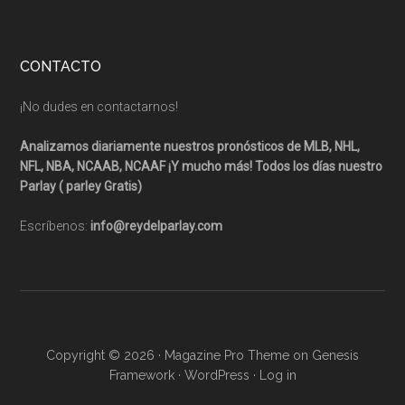
CONTACTO
¡No dudes en contactarnos!
Analizamos diariamente nuestros pronósticos de MLB, NHL,
NFL, NBA, NCAAB, NCAAF ¡Y mucho más! Todos los días nuestro
Parlay ( parley Gratis)
Escríbenos:
info@reydelparlay.com
Copyright © 2026 ·
Magazine Pro Theme
on
Genesis
Framework
·
WordPress
·
Log in