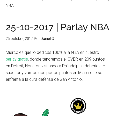
NBA
25-10-2017 | Parlay NBA
25 octubre, 2017
Por
Daniel G.
Miércoles que lo dedicas 100% a la NBA en nuestro
parlay gratis
, donde tendremos el OVER en 209 puntos
en Detroit, Houston visitando a Philadelphia debería ser
superior y vamos con pocos puntos en Miami que se
enfrenta a la dura defensa de San Antonio.