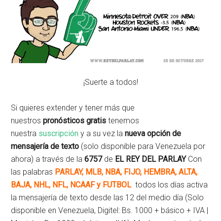
¡Suerte a todos!
Si quieres extender y tener más que
nuestros
pronósticos gratis
tenemos
nuestra
suscripción
y a su vez la
nueva opción de
mensajería de texto
(solo disponible para Venezuela por
ahora) a través de la
6757
de
EL REY DEL PARLAY
Con
las palabras
PARLAY, MLB, NBA,
FIJO,
HEMBRA, ALTA,
BAJA, NHL, NFL, NCAAF y FUTBOL
todos los días activa
la mensajería de texto desde las 12 del medio día (Solo
disponible en Venezuela, Digitel: Bs. 1000 + básico + IVA |