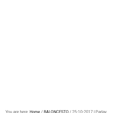
You are here:
Home
/
BALONCESTO
/
25-10-2017 | Parlay