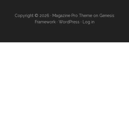
Copyright © 2026 ·
Magazine Pro Theme
on
Genesis
Framework
·
WordPress
·
Log in