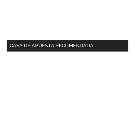
CASA DE APUESTA RECOMENDADA