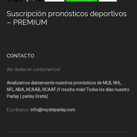
Suscripción pronósticos deportivos
– PREMIUM
CONTACTO
¡No dudes en contactarnos!
Analizamos diariamente nuestros pronósticos de MLB, NHL,
NFL, NBA, NCAAB, NCAAF ¡Y mucho más! Todos los días nuestro
Parlay ( parley Gratis)
Escríbenos:
info@reydelparlay.com