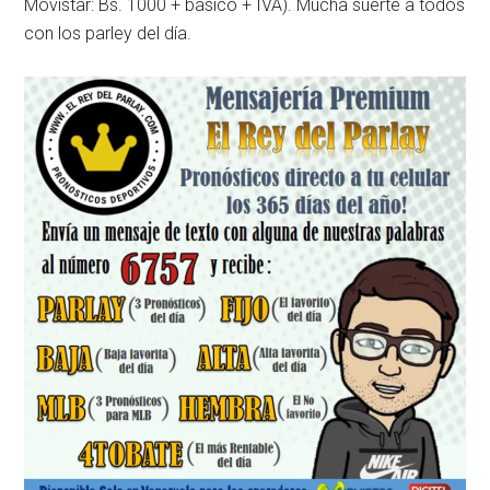
Movistar: Bs. 1000 + básico + IVA). Mucha suerte a todos
con los parley del día.