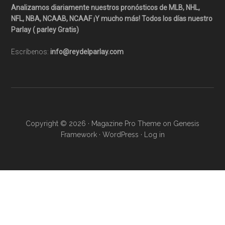
Analizamos diariamente nuestros pronósticos de MLB, NHL,
NFL, NBA, NCAAB, NCAAF ¡Y mucho más! Todos los días nuestro
Parlay ( parley Gratis)
Escríbenos:
info@reydelparlay.com
Copyright © 2026 ·
Magazine Pro Theme
on
Genesis
Framework
·
WordPress
·
Log in