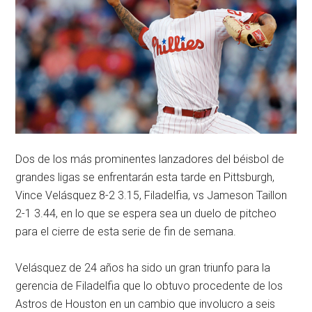
Dos de los más prominentes lanzadores del béisbol de
grandes ligas se enfrentarán esta tarde en Pittsburgh,
Vince Velásquez 8-2 3.15, Filadelfia, vs Jameson Taillon
2-1 3.44, en lo que se espera sea un duelo de pitcheo
para el cierre de esta serie de fin de semana.
Velásquez de 24 años ha sido un gran triunfo para la
gerencia de Filadelfia que lo obtuvo procedente de los
Astros de Houston en un cambio que involucro a seis