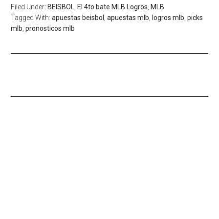
Filed Under:
BEISBOL
,
El 4to bate MLB Logros
,
MLB
Tagged With:
apuestas beisbol
,
apuestas mlb
,
logros mlb
,
picks
mlb
,
pronosticos mlb