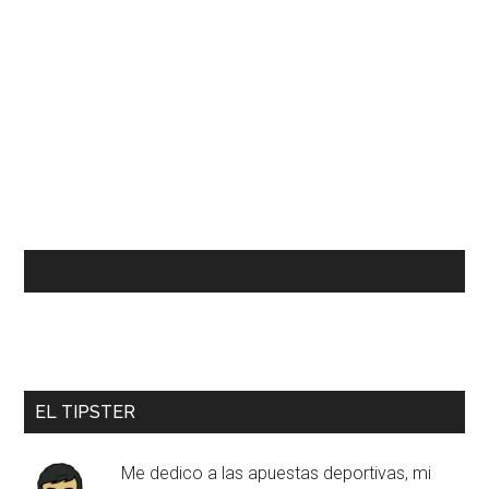
¿NOS SIGUES EN FACEBOOK?
EL TIPSTER
Me dedico a las apuestas deportivas, mi