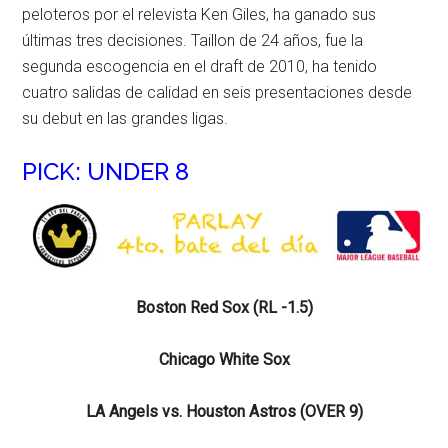
peloteros por el relevista Ken Giles, ha ganado sus
últimas tres decisiones. Taillon de 24 años, fue la
segunda escogencia en el draft de 2010, ha tenido
cuatro salidas de calidad en seis presentaciones desde
su debut en las grandes ligas.
PICK: UNDER 8
Boston Red Sox (RL -1.5)
Chicago White Sox
LA Angels vs. Houston Astros (OVER 9)