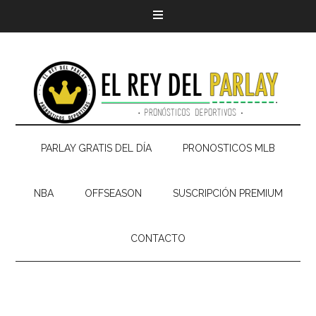
PARLAY GRATIS DEL DÍA
PRONOSTICOS MLB
NBA
OFFSEASON
SUSCRIPCIÓN PREMIUM
CONTACTO