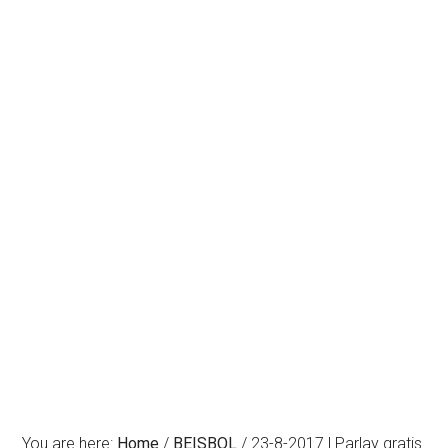
You are here:
Home
/
BEISBOL
/
23-8-2017 | Parlay gratis