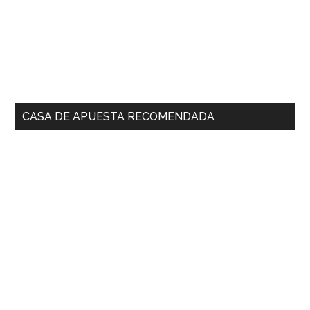
CASA DE APUESTA RECOMENDADA