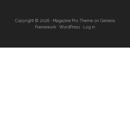
Copyright © 2026 ·
Magazine Pro Theme
on
Genesis
Framework
·
WordPress
·
Log in