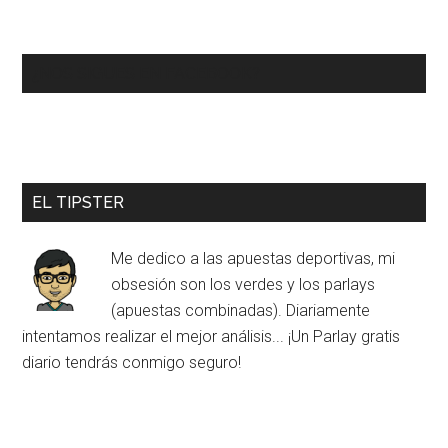
¿NOS SIGUES EN FACEBOOK?
EL TIPSTER
Me dedico a las apuestas deportivas, mi
obsesión son los verdes y los parlays
(apuestas combinadas). Diariamente
intentamos realizar el mejor análisis... ¡Un Parlay gratis
diario tendrás conmigo seguro!