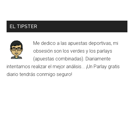
EL TIPSTER
Me dedico a las apuestas deportivas, mi
obsesión son los verdes y los parlays
(apuestas combinadas). Diariamente
intentamos realizar el mejor análisis... ¡Un Parlay gratis
diario tendrás conmigo seguro!