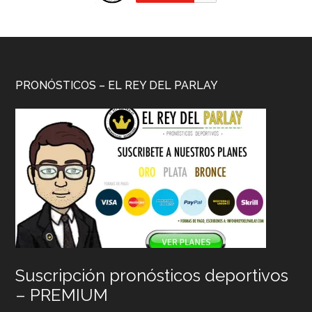
PRONÓSTICOS – EL REY DEL PARLAY
Suscripción pronósticos deportivos
– PREMIUM