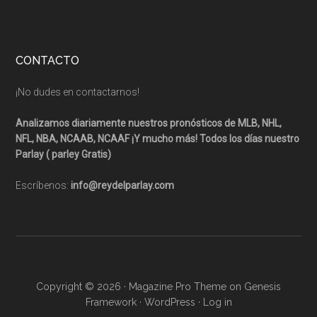
CONTACTO
¡No dudes en contactarnos!
Analizamos diariamente nuestros pronósticos de MLB, NHL,
NFL, NBA, NCAAB, NCAAF ¡Y mucho más! Todos los días nuestro
Parlay ( parley Gratis)
Escríbenos:
info@reydelparlay.com
Copyright © 2026 ·
Magazine Pro Theme
on
Genesis
Framework
·
WordPress
·
Log in