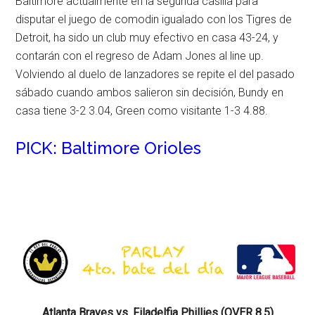
Baltimore actualmente en la segunda casilla para
disputar el juego de comodin igualado con los Tigres de
Detroit, ha sido un club muy efectivo en casa 43-24, y
contarán con el regreso de Adam Jones al line up.
Volviendo al duelo de lanzadores se repite el del pasado
sábado cuando ambos salieron sin decisión, Bundy en
casa tiene 3-2 3.04, Green como visitante 1-3 4.88.
PICK: Baltimore Orioles
Atlanta Braves vs. Filadelfia Phillies (OVER 8.5)