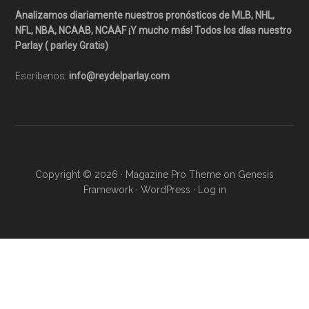
Analizamos diariamente nuestros pronósticos de MLB, NHL,
NFL, NBA, NCAAB, NCAAF ¡Y mucho más! Todos los días nuestro
Parlay ( parley Gratis)
Escríbenos:
info@reydelparlay.com
Copyright © 2026 ·
Magazine Pro Theme
on
Genesis
Framework
·
WordPress
·
Log in