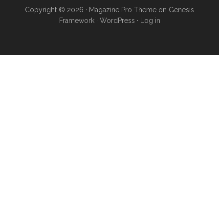
Copyright © 2026 ·
Magazine Pro Theme
on
Genesis
Framework
·
WordPress
·
Log in