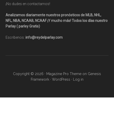
¡No dudes en contactarnos!
Analizamos diariamente nuestros pronósticos de MLB, NHL,
NFL, NBA, NCAAB, NCAAF ¡Y mucho más! Todos los días nuestro
Parlay ( parley Gratis)
Escríbenos:
info@reydelparlay.com
Copyright © 2026 ·
Magazine Pro Theme
on
Genesis
Framework
·
WordPress
·
Log in