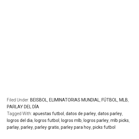
Filed Under:
BEISBOL
,
ELIMINATORIAS MUNDIAL
,
FÚTBOL
,
MLB
,
PARLAY DEL DÍA
Tagged With:
apuestas futbol
,
datos de parley
,
datos parley
,
logros del dia
,
logros futbol
,
logros mlb
,
logros parley
,
mlb picks
,
parlay
,
parley
,
parley gratis
,
parley para hoy
,
picks futbol