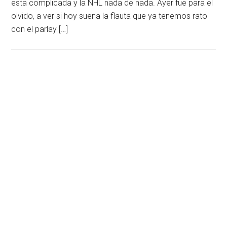
esta complicada y la NHL nada de nada. Ayer fue para el
olvido, a ver si hoy suena la flauta que ya tenemos rato
con el parlay […]