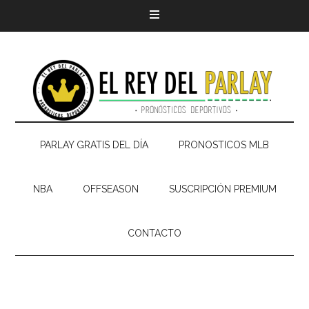
PARLAY GRATIS DEL DÍA
PRONOSTICOS MLB
NBA
OFFSEASON
SUSCRIPCIÓN PREMIUM
CONTACTO