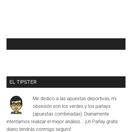
¿NOS SIGUES EN FACEBOOK?
EL TIPSTER
Me dedico a las apuestas deportivas, mi
obsesión son los verdes y los parlays
(apuestas combinadas). Diariamente
intentamos realizar el mejor análisis... ¡Un Parlay gratis
diario tendrás conmigo seguro!