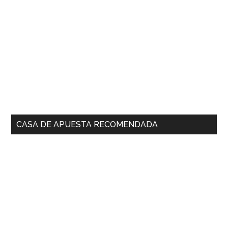
CASA DE APUESTA RECOMENDADA