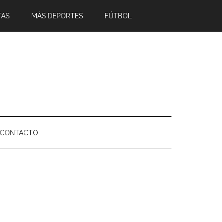
TAS
MÁS DEPORTES
FÚTBOL
CONTACTO