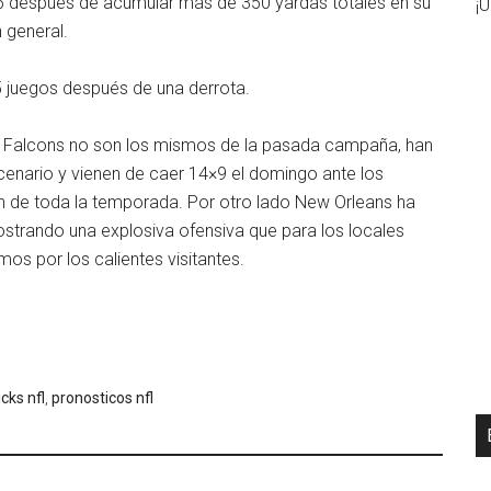
s 5 después de acumular más de 350 yardas totales en su
¡U
 general.
5 juegos después de una derrota.
os Falcons no son los mismos de la pasada campaña, han
cenario y vienen de caer 14×9 el domingo ante los
ón de toda la temporada. Por otro lado New Orleans ha
ostrando una explosiva ofensiva que para los locales
mos por los calientes visitantes.
icks nfl
,
pronosticos nfl