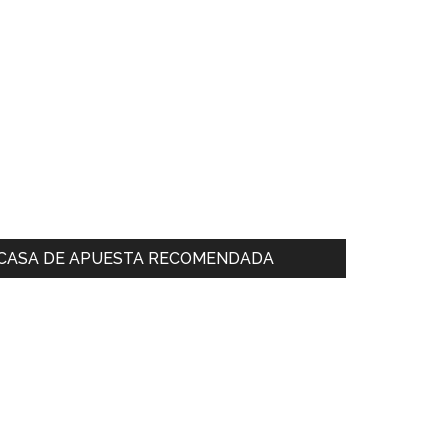
CASA DE APUESTA RECOMENDADA