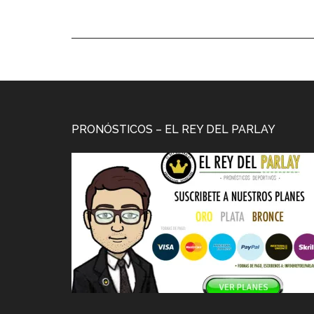
PRONÓSTICOS – EL REY DEL PARLAY