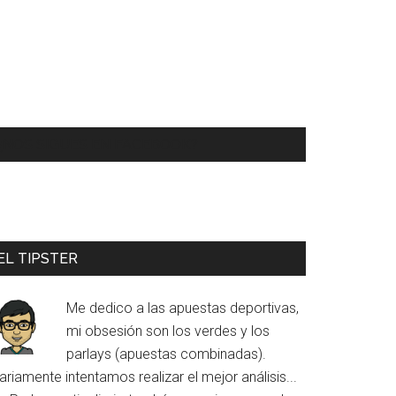
¿NOS SIGUES EN FACEBOOK?
EL TIPSTER
Me dedico a las apuestas deportivas,
mi obsesión son los verdes y los
parlays (apuestas combinadas).
ariamente intentamos realizar el mejor análisis...